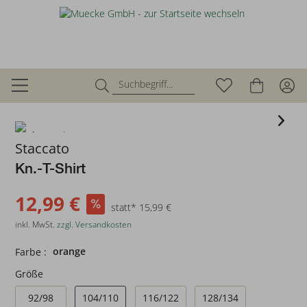
zurück
Staccato
Kn.-T-Shirt
12,99 €
statt* 15,99 €
inkl. MwSt.
zzgl. Versandkosten
orange
Farbe :
Größe
92/98
104/110
116/122
128/134