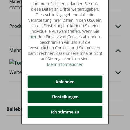
Materialzusammensetzung:
100% REGENERATIVE
stimme zu“ klicken, erlauben Sie uns,
COTTON
diese Daten an Dritte weiterzugeben.
Dies schließt gegebenenfalls die
Verarbeitung Ihrer Daten in den USA ein.
Unter „Einstellungen“ können Sie eine
Produkt-Codes
individuelle Auswahl treffen. Wenn Sie
hier
den Einsatz von Cookies ablehnen,
beschränken wir uns auf die
wesentlichen Cookies und Sie müssen
Mehr von dieser Marke
damit rechnen, dass unsere Inhalte nicht
auf Sie zugeschnitten sind.
Mehr Informationen
Weitere Infos
Ablehnen
Einstellungen
Beliebt in dieser Kategorie
Ich stimme zu