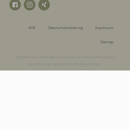
AGB
Datenschutzerklärung
Impressum
Sitemap
*Aktuelle oder ehemalige unverbindliche Preisempfehlung des
Herstellers inkl. gesetzlicher Mehrwertsteuer.