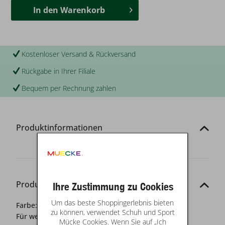
In den
Warenkorb
Kostenloser Versand & Rückversand
Rückgabe in Ihrer Filiale
Bequem per Rechnung zahlen
Produktinformationen
Produkt-Details
Ihre Zustimmung zu Cookies
Um das beste Shoppingerlebnis bieten
Farbe:
blau
zu können, verwendet Schuh und Sport
Für wen?:
Damen
Mücke Cookies. Wenn Sie auf „Ich