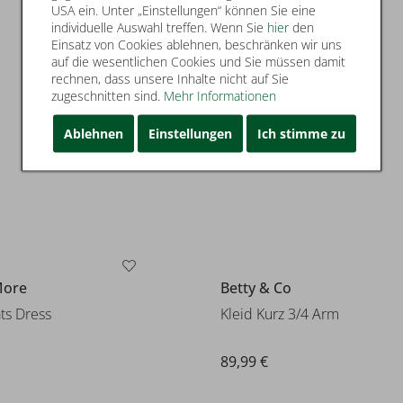
140,00 €
USA ein. Unter „Einstellungen“ können Sie eine
individuelle Auswahl treffen. Wenn Sie
hier
den
Einsatz von Cookies ablehnen, beschränken wir uns
auf die wesentlichen Cookies und Sie müssen damit
rechnen, dass unsere Inhalte nicht auf Sie
zugeschnitten sind.
Mehr Informationen
Ablehnen
Einstellungen
Ich stimme zu
Betty & Co
More
Kleid Kurz 3/4 Arm
ts Dress
89,99 €