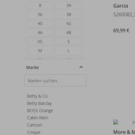
Garcia
8
34
S260082_l
36
38
40
42
69,99 €
46
48
XS
S
M
L
XL
44
Marke
Betty & Co
Betty Barclay
BOSS Orange
Calvin Klein
Cartoon
More & 
Cinque