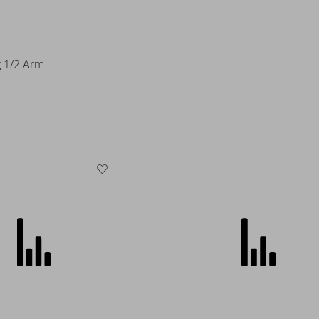
S. Oliver
z 1/2 Arm
Kleid
39,99 €