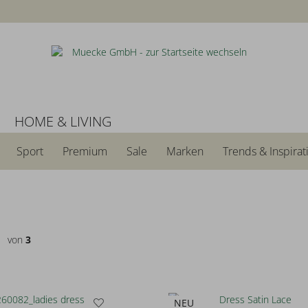
N
HOME & LIVING
Sport
Premium
Sale
Marken
Trends & Inspirat
von
3
NEU