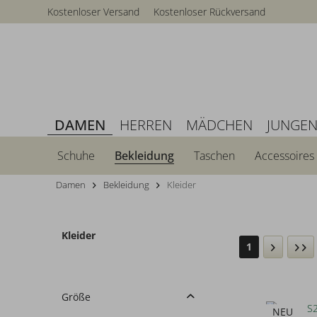
Kostenloser Versand
Kostenloser Rückversand
DAMEN
HERREN
MÄDCHEN
JUNGE
Schuhe
Bekleidung
Taschen
Accessoires
Damen
Bekleidung
Kleider
Kleider
1
Größe
NEU