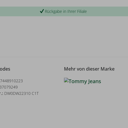
Rückgabe in Ihrer Filiale
Codes
Mehr von dieser Marke
7448910223
37079249
r.:
DW0DW22310 C1T