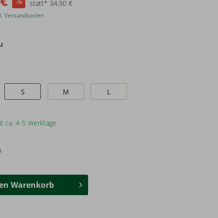
 €
statt* 34,90 €
l. Versandkosten
u
S
M
L
it ca. 4-5 Werktage
n
den
Warenkorb