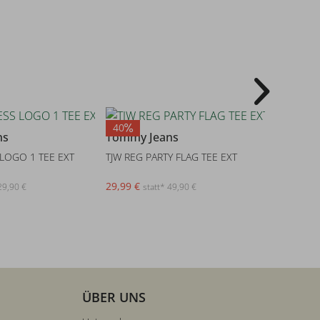
40
29
ns
Tommy Jeans
Tommy 
 LOGO 1 TEE EXT
TJW REG PARTY FLAG TEE EXT
TJW SLIM 
29,99 €
24,95 €
29,90 €
statt* 49,90 €
s
ÜBER UNS