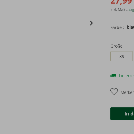
27,99
inkl. MwSt.
zzg
bla
Farbe :
Größe
XS
Lieferze
Merke
In 