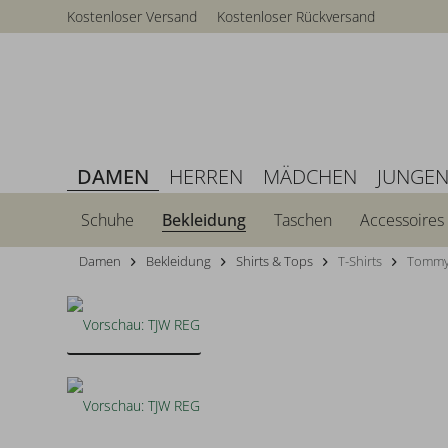
Kostenloser Versand
Kostenloser Rückversand
DAMEN
HERREN
MÄDCHEN
JUNGE
Schuhe
Bekleidung
Taschen
Accessoires
Damen
Bekleidung
Shirts & Tops
T-Shirts
Tommy 