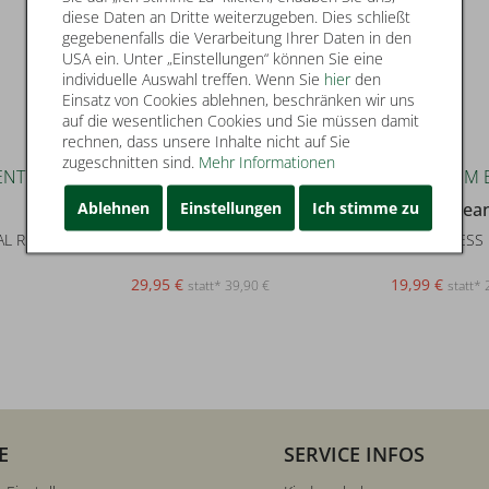
diese Daten an Dritte weiterzugeben. Dies schließt
gegebenenfalls die Verarbeitung Ihrer Daten in den
USA ein. Unter „Einstellungen“ können Sie eine
individuelle Auswahl treffen. Wenn Sie
hier
den
Einsatz von Cookies ablehnen, beschränken wir uns
auf die wesentlichen Cookies und Sie müssen damit
rechnen, dass unsere Inhalte nicht auf Sie
zugeschnitten sind.
Mehr Informationen
25
33
Ablehnen
Einstellungen
Ich stimme zu
Tommy Jeans
Tommy Jea
L RIB SS EXT
TJW SLIM IRREGULAR RIB SS
TJW SLIM ESS
29,95 €
19,99 €
statt* 39,90 €
statt* 
E
SERVICE INFOS