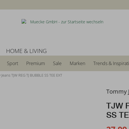
N
HOME & LIVING
Sport
Premium
Sale
Marken
Trends & Inspirat
Jeans TJW REG TJ BUBBLE SS TEE EXT
Tommy 
TJW 
SS T