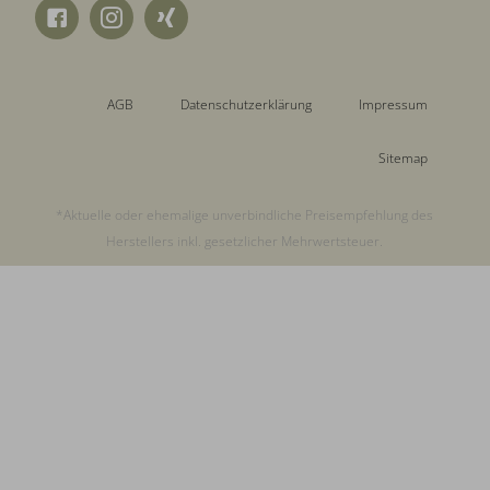
AGB
Datenschutzerklärung
Impressum
Sitemap
*Aktuelle oder ehemalige unverbindliche Preisempfehlung des
Herstellers inkl. gesetzlicher Mehrwertsteuer.