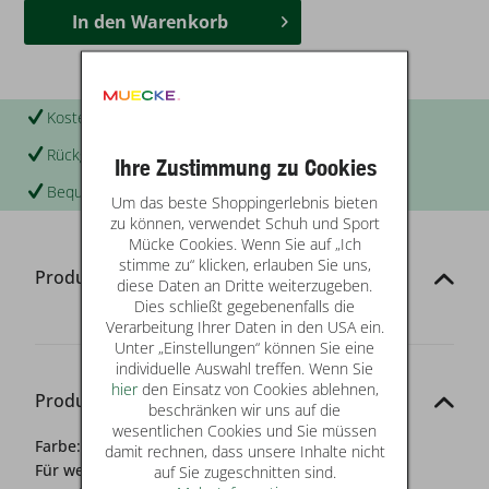
In den
Warenkorb
Kostenloser Versand & Rückversand
Rückgabe in Ihrer Filiale
Ihre Zustimmung zu Cookies
Bequem per Rechnung zahlen
Um das beste Shoppingerlebnis bieten
zu können, verwendet Schuh und Sport
Mücke Cookies. Wenn Sie auf „Ich
stimme zu“ klicken, erlauben Sie uns,
Produktinformationen
diese Daten an Dritte weiterzugeben.
Dies schließt gegebenenfalls die
Verarbeitung Ihrer Daten in den USA ein.
Unter „Einstellungen“ können Sie eine
individuelle Auswahl treffen. Wenn Sie
hier
den Einsatz von Cookies ablehnen,
Produkt-Details
beschränken wir uns auf die
wesentlichen Cookies und Sie müssen
Farbe:
blau
damit rechnen, dass unsere Inhalte nicht
Für wen?:
Damen
auf Sie zugeschnitten sind.