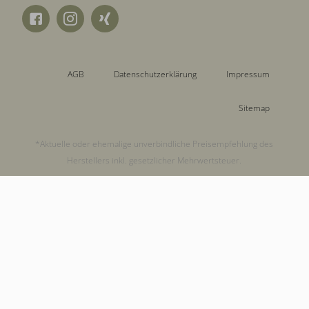
AGB
Datenschutzerklärung
Impressum
Sitemap
*Aktuelle oder ehemalige unverbindliche Preisempfehlung des
Herstellers inkl. gesetzlicher Mehrwertsteuer.