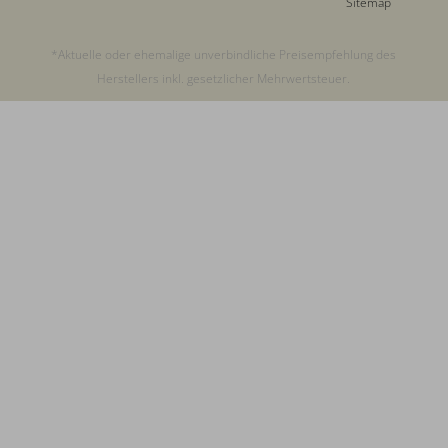
Sitemap
*Aktuelle oder ehemalige unverbindliche Preisempfehlung des
Herstellers inkl. gesetzlicher Mehrwertsteuer.