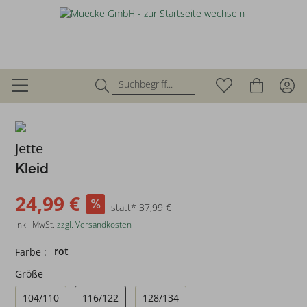
zurück
Jette
Kleid
24,99 €
statt* 37,99 €
inkl. MwSt.
zzgl. Versandkosten
rot
Farbe :
Größe
104/110
116/122
128/134