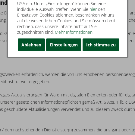
Kundenkontos
USA ein. Unter „Einstellungen“ können Sie eine
individuelle Auswahl treffen. Wenn Sie
hier
den
 Daten im jeweils erforderlichen Umfang weiterhin erhoben und verarbe
Einsatz von Cookies ablehnen, beschränken wir uns
nung erforderlich sind, entnehmen Sie der Eingabemaske des entsprech
auf die wesentlichen Cookies und Sie müssen damit
rechnen, dass unsere Inhalte nicht auf Sie
zugeschnitten sind.
Mehr Informationen
nd kann durch eine Nachricht an die o.g. Adresse des Verantwortlichen
e vollständig abgewickelt sind, keine gesetzlichen Aufbewahrungsfriste
Ablehnen
Einstellungen
Ich stimme zu
g
ungszwecken erforderlich, werden die von uns erhobenen personenbezog
ditinstitut weitergegeben.
ges Aktualisierungen für Waren mit digitalen Elementen oder für digita
nserer gesetzlichen Informationspflichten gemäß Art. 6 Abs. 1 lit. c D
s geschuldete Aktualisierungen verwendet und zu diesem Zweck durch uns
em / den nachstehenden Dienstleister(n) zusammen, die uns ganz oder t