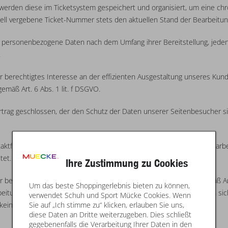
 werden diese im Ticketsystem gespeichert und organisiert, um eine c
duell vergebene Ticket-Nummer stets den aktuellen Stand der Bearbeitun
n personenbezogene Daten nach dem Umfang ihrer Bereitstellung, jede
.
er berechtigtes Interesse an der effizienten Ausgestaltung unseres Kun
mäß Art. 6 Abs. 1 lit. f DSGVO.
trag geschlossen, der den Schutz der Daten unserer Seitenbesucher sic
ktformular oder E-Mail) werden – ausschließlich zum Zweck der Bearb
tet.
Ihre Zustimmung zu Cookies
r berechtigtes Interesse an der Beantwortung Ihres Anliegens gemäß Art. 
Um das beste Shoppingerlebnis bieten zu können,
arbeitung Art. 6 Abs. 1 lit. b DSGVO. Ihre Daten werden gelöscht, wenn
verwendet Schuh und Sport Mücke Cookies. Wenn
Sie auf „Ich stimme zu“ klicken, erlauben Sie uns,
n keine gesetzlichen Aufbewahrungspflichten entgegenstehen.
diese Daten an Dritte weiterzugeben. Dies schließt
gegebenenfalls die Verarbeitung Ihrer Daten in den