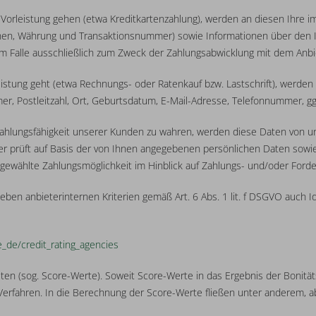
in Vorleistung gehen (etwa Kreditkartenzahlung), werden an diesen Ihre
nen, Währung und Transaktionsnummer) sowie Informationen über den Inh
 Falle ausschließlich zum Zweck der Zahlungsabwicklung mit dem Anbieter
leistung geht (etwa Rechnungs- oder Ratenkauf bzw. Lastschrift), werden
, Postleitzahl, Ort, Geburtsdatum, E-Mail-Adresse, Telefonnummer, ggf
Zahlungsfähigkeit unserer Kunden zu wahren, werden diese Daten von un
eter prüft auf Basis der von Ihnen angegebenen persönlichen Daten sow
usgewählte Zahlungsmöglichkeit im Hinblick auf Zahlungs- und/oder Ford
n anbieterinternen Kriterien gemäß Art. 6 Abs. 1 lit. f DSGVO auch Id
e_de
/credit_rating_agencies
ten (sog. Score-Werte). Soweit Score-Werte in das Ergebnis der Bonität
erfahren. In die Berechnung der Score-Werte fließen unter anderem, abe