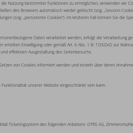
 die Nutzung bestimmter Funktionen zu ermöglichen, verwenden wir Cook
ießen des Browsers automatisch wieder gelöscht (sog. „Session-Cookies
ungen (sog. „persistente Cookies“). Im letzteren Fall können Sie die S
ersonenbezogene Daten verarbeitet werden, erfolgt die Verarbeitung ge
ner erteilten Einwilligung oder gemäß Art. 6 Abs. 1 lit. f DSGVO zur Wa
 und effektiven Ausgestaltung des Seitenbesuchs.
s Setzen von Cookies informiert werden und einzeln über deren Annah
 Funktionalität unserer Website eingeschränkt sein kann.
-Mail-Ticketingsystem des folgenden Anbieters: OTRS AG, Zimmersmühl