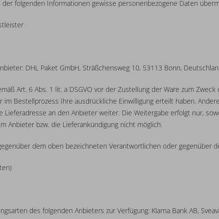
e der folgenden Informationen gewisse personenbezogene Daten übermi
tleister
 Anbieter: DHL Paket GmbH, Sträßchensweg 10, 53113 Bonn, Deutschla
äß Art. 6 Abs. 1 lit. a DSGVO vor der Zustellung der Ware zum Zweck 
ür im Bestellprozess Ihre ausdrückliche Einwilligung erteilt haben. Ande
ieferadresse an den Anbieter weiter. Die Weitergabe erfolgt nur, soweit
em Anbieter bzw. die Lieferankündigung nicht möglich.
nft gegenüber dem oben bezeichneten Verantwortlichen oder gegenüber 
ten)
ungsarten des folgenden Anbieters zur Verfügung: Klarna Bank AB, Sve