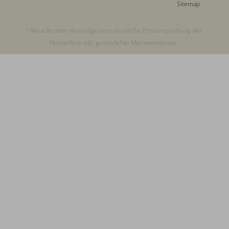
Sitemap
*Aktuelle oder ehemalige unverbindliche Preisempfehlung des
Herstellers inkl. gesetzlicher Mehrwertsteuer.