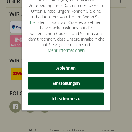
ÜBER UNS
Verarbeitung Ihrer Daten in den USA ein.
Unter „Einstellungen“ können Sie eine
WIR AKZEPTIEREN
individuelle Auswahl treffen. Wenn Sie
hier
den Einsatz von Cookies ablehnen,
beschränken wir uns auf die
wesentlichen Cookies und Sie müssen
damit rechnen, dass unsere Inhalte nicht
auf Sie zugeschnitten sind.
Mehr Informationen
WIR VERSENDEN MIT
Ablehnen
Einstellungen
FOLGE UNS AUF
Ich stimme zu
AGB
Datenschutzerklärung
Impressum