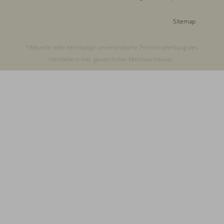
Sitemap
*Aktuelle oder ehemalige unverbindliche Preisempfehlung des
Herstellers inkl. gesetzlicher Mehrwertsteuer.