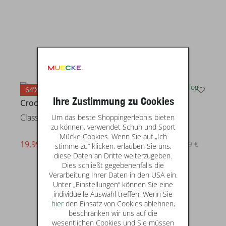
64
60
Ihre Zustimmung zu Cookies
Crocs
Crocs
Um das beste Shoppingerlebnis bieten
Classic Clog Olaf
Classic Lined Clog
zu können, verwendet Schuh und Sport
Mücke Cookies. Wenn Sie auf „Ich
19,99 €
19,99 €
statt* 54,99 €
statt* 49,99 €
stimme zu“ klicken, erlauben Sie uns,
diese Daten an Dritte weiterzugeben.
Dies schließt gegebenenfalls die
Verarbeitung Ihrer Daten in den USA ein.
Unter „Einstellungen“ können Sie eine
individuelle Auswahl treffen. Wenn Sie
hier
den Einsatz von Cookies ablehnen,
beschränken wir uns auf die
wesentlichen Cookies und Sie müssen