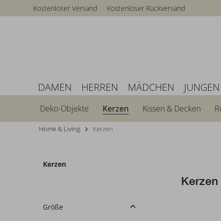
Kostenloser Versand
Kostenloser Rückversand
DAMEN
HERREN
MÄDCHEN
JUNGEN
Deko-Objekte
Kerzen
Kissen & Decken
R
Home & Living
Kerzen
Kerzen
Kerzen
Größe