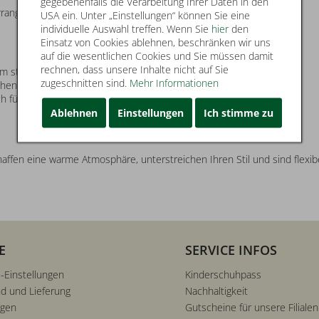
gegebenenfalls die Verarbeitung Ihrer Daten in den
Arrangements
USA ein. Unter „Einstellungen“ können Sie eine
individuelle Auswahl treffen. Wenn Sie
hier
den
Einsatz von Cookies ablehnen, beschränken wir uns
auf die wesentlichen Cookies und Sie müssen damit
rechnen, dass unsere Inhalte nicht auf Sie
um stilvolle Dekorationen zu schaffen.
zugeschnitten sind.
Mehr Informationen
chen.
lich für ein harmonisches Ambiente sorgen.
Ablehnen
Einstellungen
Ich stimme zu
chaffen eine warme Atmosphäre, unterstreichen Ihren Stil und sind flexi
E
SERVICE INFOS
-Einstellungen
Kinderschuhpass
d und Lieferung
Nachhaltigkeit
ngen
Gutscheine für unsere Filialen