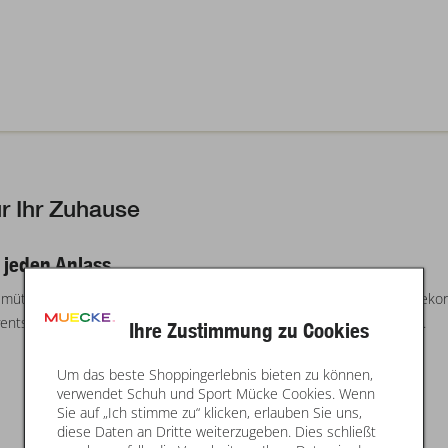
r Ihr Zuhause
d jeden Anlass
gemütliche und stimmungsvolle Atmosphäre in jedem Raum. Ob als dekora
ventszeit: Kerzen verleihen Ihrem Zuhause Wärme und Behaglichkeit.
Ihre Zustimmung zu Cookies
Um das beste Shoppingerlebnis bieten zu können,
verwendet Schuh und Sport Mücke Cookies. Wenn
Sie auf „Ich stimme zu“ klicken, erlauben Sie uns,
diese Daten an Dritte weiterzugeben. Dies schließt