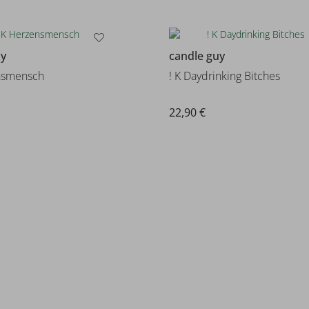
uy
candle guy
ensmensch
! K Daydrinking Bitches
22,90 €