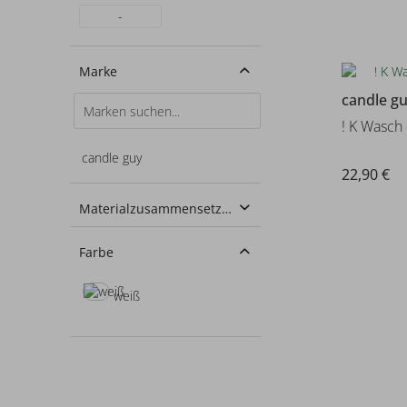
-
Marke
candle g
! K Wasch
candle guy
22,90 €
Materialzusammensetzung
100% Sojawachs
Farbe
weiß