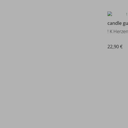
candle g
! K Herz
22,90 €