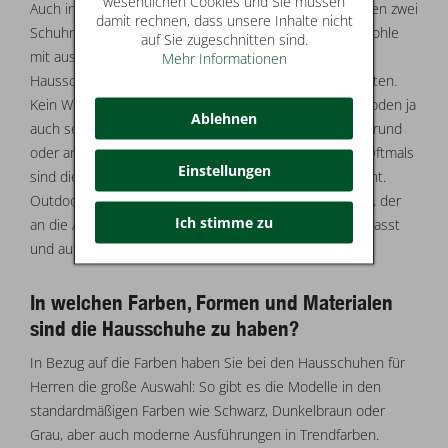
wesentlichen Cookies und Sie müssen
Auch in puncto Sohle gibt es Unterschiede zwischen den zwei
damit rechnen, dass unsere Inhalte nicht
Schuhmodelle. Während die Straßenschuhe über ein Sohle
auf Sie zugeschnitten sind.
mit ausgeprägtem Profil verfügen, ist die Sohle der
Mehr Informationen
Hausschuhe für Herren häufig eher ziemlich glatt gehalten.
Kein Wunder, in den heimischen vier Wänden ist der Boden ja
Ablehnen
auch sehr eben, sodass Sie nicht mit steinigem Untergrund
oder anderen Unannehmlichkeiten rechnen müssen. Oftmals
Einstellungen
sind die Männer Hausschuhe auch eher weicher designt.
Outdoor-Schuhe verfügen über einen robusten Aufbau, der
Ich stimme zu
an die Ansprüche für die Nutzung auf der Straße angepasst
und auf verschiedenen Witterungen ausgerichtet ist.
In welchen Farben, Formen und Materialen
sind die Hausschuhe zu haben?
In Bezug auf die Farben haben Sie bei den Hausschuhen für
Herren die große Auswahl: So gibt es die Modelle in den
standardmäßigen Farben wie Schwarz, Dunkelbraun oder
Grau, aber auch moderne Ausführungen in Trendfarben.