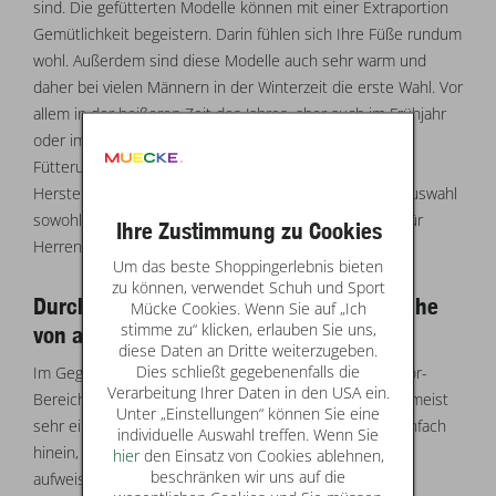
sind. Die gefütterten Modelle können mit einer Extraportion
Gemütlichkeit begeistern. Darin fühlen sich Ihre Füße rundum
wohl. Außerdem sind diese Modelle auch sehr warm und
daher bei vielen Männern in der Winterzeit die erste Wahl. Vor
allem in der heißeren Zeit des Jahres, aber auch im Frühjahr
oder im Herbst, ziehen viele Männer die Schuhe ohne
Fütterung vor, in denen der Fuß optimal atmen kann.
Hersteller wie
Romika
oder
Rohde
bieten eine große Auswahl
sowohl gefütterte als auch ungefütterte Hausschuhe für
Ihre Zustimmung zu Cookies
Herren.
Um das beste Shoppingerlebnis bieten
zu können, verwendet Schuh und Sport
Durch was unterscheiden sich Hausschuhe
Mücke Cookies. Wenn Sie auf „Ich
stimme zu“ klicken, erlauben Sie uns,
von anderen Schuhen?
diese Daten an Dritte weiterzugeben.
Dies schließt gegebenenfalls die
Im Gegensatz zu anderen Schuhen, die für den Outdoor-
Verarbeitung Ihrer Daten in den USA ein.
Bereich vorgesehen sind, lassen sich die Hausschuhe meist
Unter „Einstellungen“ können Sie eine
sehr einfach anziehen. In vielen Fällen schlüpfen Sie einfach
individuelle Auswahl treffen. Wenn Sie
hinein, da die Modelle eine große Öffnung für den Fuß
hier
den Einsatz von Cookies ablehnen,
beschränken wir uns auf die
aufweisen. Eine zusätzliche Schnürung ist nicht nötig.