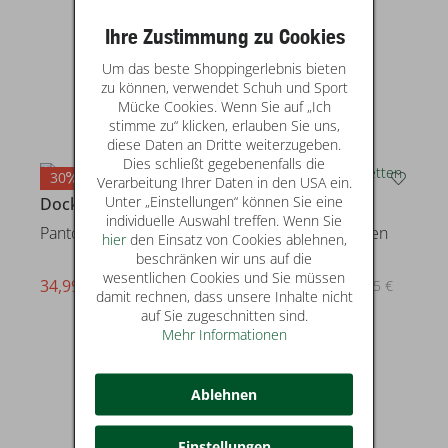
Ihre Zustimmung zu Cookies
Um das beste Shoppingerlebnis bieten
zu können, verwendet Schuh und Sport
Mücke Cookies. Wenn Sie auf „Ich
stimme zu“ klicken, erlauben Sie uns,
diese Daten an Dritte weiterzugeben.
Dies schließt gegebenenfalls die
30
40
Verarbeitung Ihrer Daten in den USA ein.
Unter „Einstellungen“ können Sie eine
Dockers
Dockers
individuelle Auswahl treffen. Wenn Sie
Pantoletten
Stiefel & Stiefeletten
hier
den Einsatz von Cookies ablehnen,
beschränken wir uns auf die
wesentlichen Cookies und Sie müssen
34,99 €
59,95 €
statt* 49,95 €
statt* 99,95 €
damit rechnen, dass unsere Inhalte nicht
auf Sie zugeschnitten sind.
Mehr Informationen
Ablehnen
Einstellungen