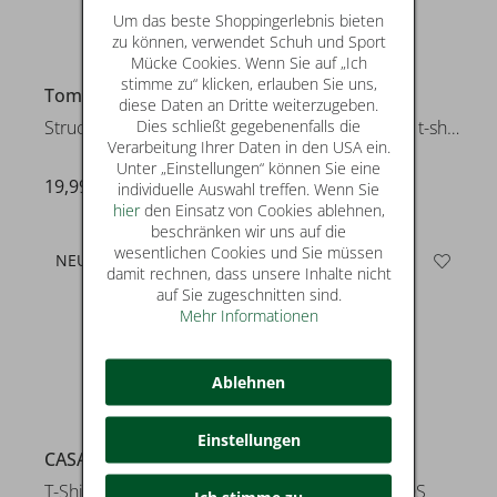
Um das beste Shoppingerlebnis bieten
zu können, verwendet Schuh und Sport
Mücke Cookies. Wenn Sie auf „Ich
stimme zu“ klicken, erlauben Sie uns,
Tom Tailor
Tom Tailor
diese Daten an Dritte weiterzugeben.
Dies schließt gegebenenfalls die
Structured print t-shirt
Structured striped t-shirt
Verarbeitung Ihrer Daten in den USA ein.
Unter „Einstellungen“ können Sie eine
19,99 €
25,99 €
individuelle Auswahl treffen. Wenn Sie
hier
den Einsatz von Cookies ablehnen,
beschränken wir uns auf die
wesentlichen Cookies und Sie müssen
NEU
NEU
damit rechnen, dass unsere Inhalte nicht
auf Sie zugeschnitten sind.
Mehr Informationen
Ablehnen
Einstellungen
CASA MODA
CASA MODA
T-Shirt O-Neck NOS
Polo Langarm SNOS