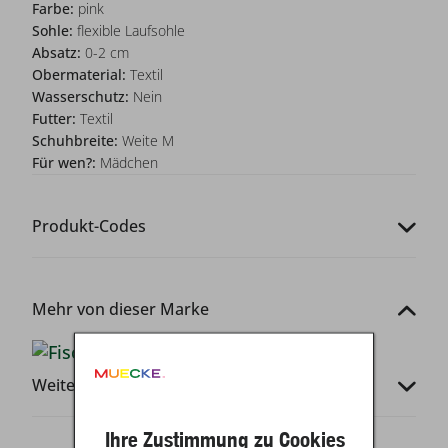
Farbe:
pink
Sohle:
flexible Laufsohle
Absatz:
0-2 cm
Obermaterial:
Textil
Wasserschutz:
Nein
Futter:
Textil
Schuhbreite:
Weite M
Für wen?:
Mädchen
Produkt-Codes
Mehr von dieser Marke
Weitere Infos
Ihre Zustimmung zu Cookies