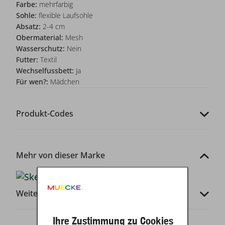
Farbe:
mehrfarbig
Sohle:
flexible Laufsohle
Absatz:
2-4 cm
Obermaterial:
Mesh
Wasserschutz:
Nein
Futter:
Textil
Wechselfussbett:
Ja
Für wen?:
Mädchen
Produkt-Codes
Mehr von dieser Marke
Weitere Infos
Ihre Zustimmung zu Cookies