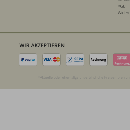
Replay
Cow Suede/Cow Leather
AGB
Rieker
89% Leder (Rind), 11% Polyurethan
Widerr
rollingsoft
55% Polyurethane, 45% Nylon
S. Oliver
Oberstoff: 100% Polyurethan; Futter: 100% Polyester
Salamander
Oberstoff: 100% Polyurethan; Futter: 100% Polyester; Innensohle: 100% Polyester; Außensohle: 100% Thermoplastisches Elastomer
Saola
Oberstoff: 100% Polyurethan; Futter: 100% Polyester; Innensohle: 100% Polyester; Außensohle: 50% Thermoplastisches Elastomer, 50% Thermoplastisches Polyurethan
WIR AKZEPTIEREN
Saucony
80% LEC, 20% PES
Scotch & Soda
100% Recycled Nylon
Sioux
90.00% LEC , 10.00% PA
Skechers
90% Recycled Polyester, 10% Nylon
Steve Madden
*Aktuelle oder ehemalige unverbindliche Preisempfehlung
Oberstoff: 60% Polyurethan, 40% Polyester; Futter: 100% Polyester
Tamaris
tenhaag
Oberstoff: 67% Leder, 33% Polyurethan; Futter: 100% Polyester; Innensohle: 100% Polyester; Außensohle: 100% Thermoplastisches Elastomer
Think
50% Bonded Leather, 38% Polyurethane, 12% Polyester Pes
Tom Tailor
Velvet + Leather
Tommy Hilfiger
Cow Leather+Cow Suede
Tommy Jeans
65% Polyurethane 35% Polyester
Tosca Blu
62% POLYURETHANE 38% POLYESTER
UGG