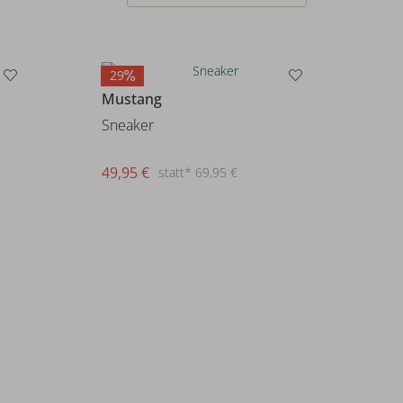
29
Mustang
Sneaker
49,95 €
statt* 69,95 €