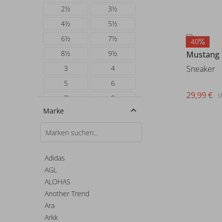
2½
3½
4½
5½
6½
7½
40
8½
9½
Mustang
Sneaker
3
4
5
6
29,99 €
s
7
8
Marke
9
10
35
36
36½
37
37½
38
Adidas
AGL
38½
39
ALOHAS
39½
40
Another Trend
40½
41
Ara
41½
42
Arkk