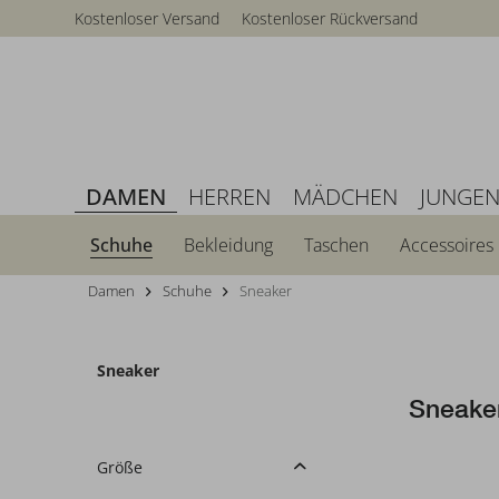
Kostenloser Versand
Kostenloser Rückversand
DAMEN
HERREN
MÄDCHEN
JUNGE
Schuhe
Bekleidung
Taschen
Accessoires
Damen
Schuhe
Sneaker
Sneaker
Sneake
Größe