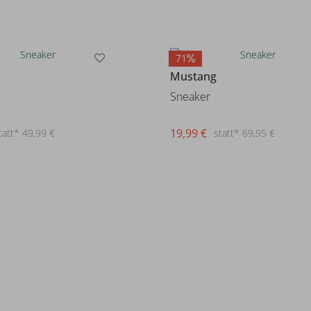
71
Mustang
Sneaker
19,99 €
tatt* 49,99 €
statt* 69,95 €