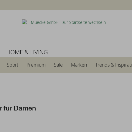
N
HOME & LIVING
Sport
Premium
Sale
Marken
Trends & Inspirat
r für Damen