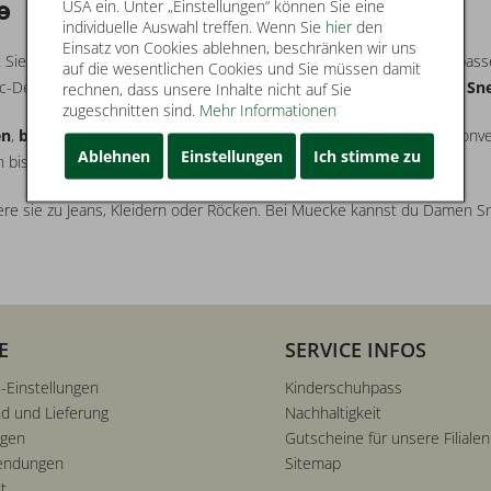
USA ein. Unter „Einstellungen“ können Sie eine
e
individuelle Auswahl treffen. Wenn Sie
hier
den
Einsatz von Cookies ablehnen, beschränken wir uns
Sie vereinen
sportlichen Komfort
mit
modischem Design
und passe
auf die wesentlichen Cookies und Sie müssen damit
c-Details – bei Muecke findest du eine
große Auswahl an Damen Sn
rechnen, dass unsere Inhalte nicht auf Sie
zugeschnitten sind.
Mehr Informationen
en
,
bequeme Passformen
und
angesagte Marken
wie Tamaris, Conver
Ablehnen
Einstellungen
Ich stimme zu
rn bist du immer
stilvoll
unterwegs.
e sie zu Jeans, Kleidern oder Röcken. Bei Muecke kannst du Damen Snea
E
SERVICE INFOS
-Einstellungen
Kinderschuhpass
d und Lieferung
Nachhaltigkeit
ngen
Gutscheine für unsere Filialen
endungen
Sitemap
t