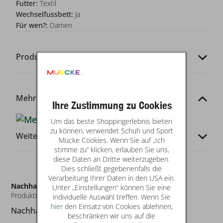
Futter:
Textil
Wechselfussbett:
Ja
Für wen?:
Damen
Produkt-Codes
Mehr von dieser Marke
Ihre Zustimmung zu Cookies
Um das beste Shoppingerlebnis bieten
zu können, verwendet Schuh und Sport
Weitere Infos
Mücke Cookies. Wenn Sie auf „Ich
stimme zu“ klicken, erlauben Sie uns,
diese Daten an Dritte weiterzugeben.
Dies schließt gegebenenfalls die
Verarbeitung Ihrer Daten in den USA ein.
Nachhaltigkeit
Unter „Einstellungen“ können Sie eine
Produktionsland: Ja
mehr
individuelle Auswahl treffen. Wenn Sie
hier
den Einsatz von Cookies ablehnen,
Nachhaltigkeit von "Lite Hike Lady GTX"
beschränken wir uns auf die