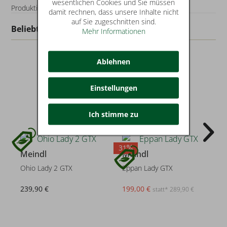
wesentlichen Cookies und Sie müssen
Produktionsland: Ja
damit rechnen, dass unsere Inhalte nicht
auf Sie zugeschnitten sind.
Beliebt in dieser Kategorie
Mehr Informationen
Ablehnen
Einstellungen
Ich stimme zu
31
3
Meindl
Meindl
Ohio Lady 2 GTX
Eppan Lady GTX
239,90 €
199,00 €
statt* 289,90 €