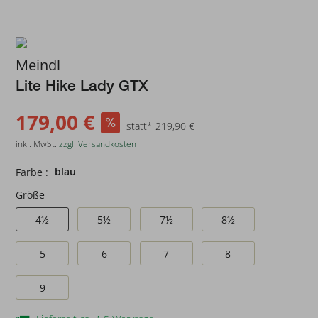
Meindl
Lite Hike Lady GTX
179,00 €
statt* 219,90 €
inkl. MwSt.
zzgl. Versandkosten
blau
Farbe :
Größe
4½
5½
7½
8½
5
6
7
8
9