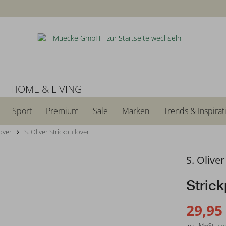
N
HOME & LIVING
Sport
Premium
Sale
Marken
Trends & Inspirat
lover
S. Oliver Strickpullover
S. Oliver
Strick
29,95
inkl. MwSt.
zzg