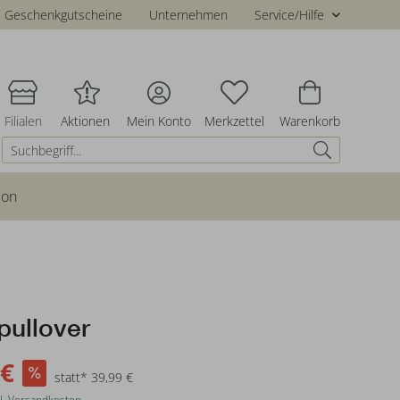
Geschenkgutscheine
Unternehmen
Service/Hilfe
Filialen
Aktionen
Mein Konto
Merkzettel
Warenkorb
ion
pullover
 €
statt* 39,99 €
l. Versandkosten