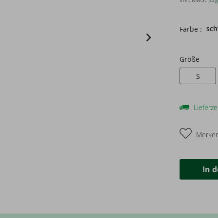
sch
Farbe :
Größe
S
Lieferze
Merke
In 