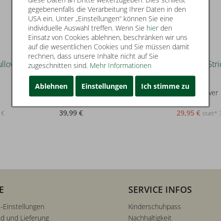
gegebenenfalls die Verarbeitung Ihrer Daten in den
USA ein. Unter „Einstellungen“ können Sie eine
individuelle Auswahl treffen. Wenn Sie
hier
den
Einsatz von Cookies ablehnen, beschränken wir uns
auf die wesentlichen Cookies und Sie müssen damit
rechnen, dass unsere Inhalte nicht auf Sie
zugeschnitten sind.
Mehr Informationen
25
S. Oliver
S. Oliver
Ablehnen
Einstellungen
Ich stimme zu
Strickpullover
Strickpullover
39,99 €
29,95 €
 €
statt* 
E
SERVICE INFOS
-Einstellungen
Kinderschuhpass
d und Lieferung
Nachhaltigkeit