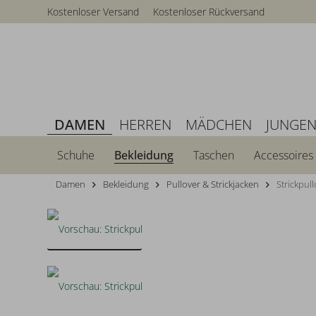
Kostenloser Versand
Kostenloser Rückversand
DAMEN
HERREN
MÄDCHEN
JUNGE
Schuhe
Bekleidung
Taschen
Accessoires
Damen
Bekleidung
Pullover & Strickjacken
Strickpul