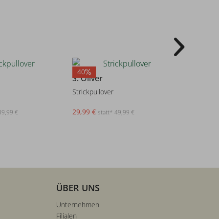
40
25
S. Oliver
S. Oliver
Strickpullover
Strickpull
29,99 €
44,95 €
39,99 €
statt* 49,99 €
s
ÜBER UNS
Unternehmen
Filialen