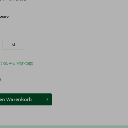
warz
M
it ca. 4-5 Werktage
n
den
Warenkorb