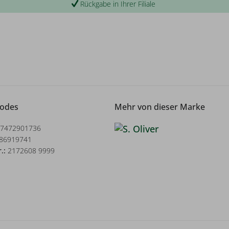
Rückgabe in Ihrer Filiale
Codes
Mehr von dieser Marke
7472901736
86919741
r.:
2172608 9999