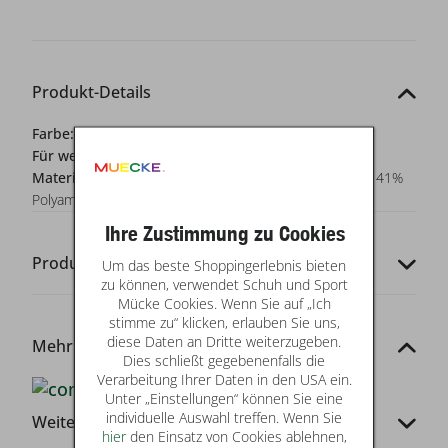
Produkt-Details
Farbe:
schwarz
Für wen?:
Damen
Materialzusammensetzung:
Oberstoff: 51% Viskose, 41%
Polyamid, 8% Elasthan; Futter: 100% Polyester
Ihre Zustimmung zu Cookies
Produkt-Codes
Um das beste Shoppingerlebnis bieten
zu können, verwendet Schuh und Sport
Mücke Cookies. Wenn Sie auf „Ich
stimme zu“ klicken, erlauben Sie uns,
diese Daten an Dritte weiterzugeben.
Mehr von dieser Marke
Dies schließt gegebenenfalls die
Verarbeitung Ihrer Daten in den USA ein.
Unter „Einstellungen“ können Sie eine
individuelle Auswahl treffen. Wenn Sie
Weitere Infos
hier
den Einsatz von Cookies ablehnen,