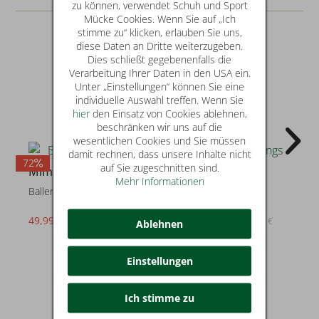
zu können, verwendet Schuh und Sport
Mücke Cookies. Wenn Sie auf „Ich
stimme zu“ klicken, erlauben Sie uns,
diese Daten an Dritte weiterzugeben.
Dies schließt gegebenenfalls die
Verarbeitung Ihrer Daten in den USA ein.
Unter „Einstellungen“ können Sie eine
individuelle Auswahl treffen. Wenn Sie
hier
den Einsatz von Cookies ablehnen,
beschränken wir uns auf die
wesentlichen Cookies und Sie müssen
damit rechnen, dass unsere Inhalte nicht
72
19
7
auf Sie zugeschnitten sind.
Mimmu
Mimmu
Mehr Informationen
Ballerinas & Slings
Ballerinas & Slings
49,99 €
129,99 €
statt* 179,00 €
statt* 160,00 €
Ablehnen
Einstellungen
Ich stimme zu