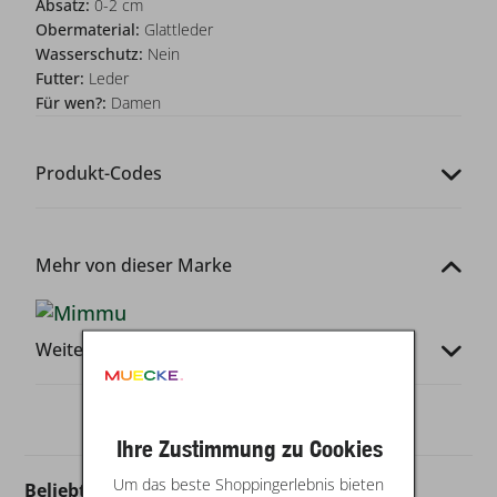
Absatz:
0-2 cm
Obermaterial:
Glattleder
Wasserschutz:
Nein
Futter:
Leder
Für wen?:
Damen
Produkt-Codes
Mehr von dieser Marke
Weitere Infos
Ihre Zustimmung zu Cookies
Um das beste Shoppingerlebnis bieten
Beliebt in dieser Kategorie