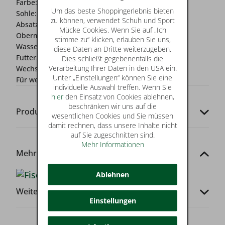
Farbe:
schwarz
Um das beste Shoppingerlebnis bieten
Sohle:
flexible Laufsohle
zu können, verwendet Schuh und Sport
Absatz:
0-2 cm
Mücke Cookies. Wenn Sie auf „Ich
Obermaterial:
Textil
stimme zu“ klicken, erlauben Sie uns,
Wasserschutz:
Nein
diese Daten an Dritte weiterzugeben.
Futter:
Textil
Dies schließt gegebenenfalls die
Verarbeitung Ihrer Daten in den USA ein.
Wechselfussbett:
Ja
Unter „Einstellungen“ können Sie eine
Für wen?:
Damen
individuelle Auswahl treffen. Wenn Sie
hier
den Einsatz von Cookies ablehnen,
beschränken wir uns auf die
Produkt-Codes
wesentlichen Cookies und Sie müssen
damit rechnen, dass unsere Inhalte nicht
auf Sie zugeschnitten sind.
Mehr Informationen
Mehr von dieser Marke
Ablehnen
Weitere Infos
Einstellungen