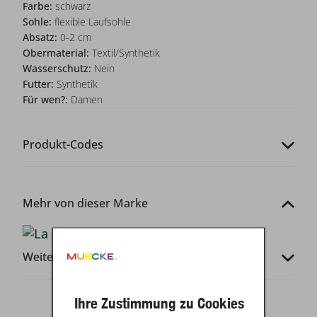
Farbe:
schwarz
Sohle:
flexible Laufsohle
Absatz:
0-2 cm
Obermaterial:
Textil/Synthetik
Wasserschutz:
Nein
Futter:
Synthetik
Für wen?:
Damen
Produkt-Codes
Mehr von dieser Marke
Weitere Infos
Ihre Zustimmung zu Cookies