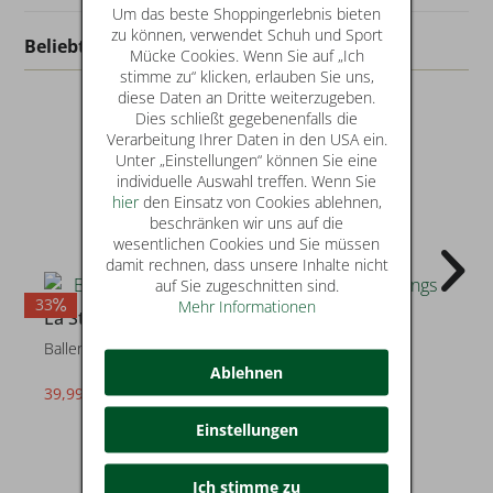
Um das beste Shoppingerlebnis bieten
zu können, verwendet Schuh und Sport
Beliebt in dieser Kategorie
Mücke Cookies. Wenn Sie auf „Ich
stimme zu“ klicken, erlauben Sie uns,
diese Daten an Dritte weiterzugeben.
Dies schließt gegebenenfalls die
Verarbeitung Ihrer Daten in den USA ein.
Unter „Einstellungen“ können Sie eine
individuelle Auswahl treffen. Wenn Sie
hier
den Einsatz von Cookies ablehnen,
beschränken wir uns auf die
wesentlichen Cookies und Sie müssen
damit rechnen, dass unsere Inhalte nicht
auf Sie zugeschnitten sind.
33
25
2
Mehr Informationen
La Strada
La Strada
Ballerinas & Slings
Ballerinas & Slings
Ablehnen
39,99 €
44,99 €
statt* 59,95 €
statt* 59,95 €
Einstellungen
Ich stimme zu