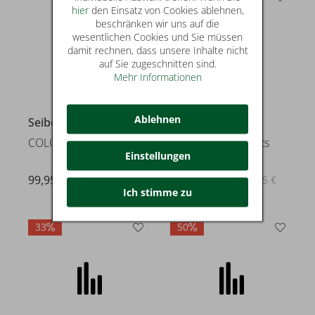
hier
den Einsatz von Cookies ablehnen,
beschränken wir uns auf die
wesentlichen Cookies und Sie müssen
damit rechnen, dass unsere Inhalte nicht
auf Sie zugeschnitten sind.
Mehr Informationen
Ablehnen
Seibel
Tamaris
COLORADO 58
Stiefeletten & Boots
Einstellungen
99,95 €
49,99 €
statt* 99,95 €
Ich stimme zu
33
50