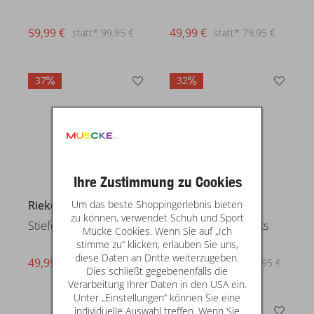
59,99 €
49,99 €
statt* 99,95 €
statt* 79,95 €
37
32
Ihre Zustimmung zu Cookies
Um das beste Shoppingerlebnis bieten
Rieker
Remonte
zu können, verwendet Schuh und Sport
Stiefeletten & Boots
Stiefeletten & Boots
Mücke Cookies. Wenn Sie auf „Ich
stimme zu“ klicken, erlauben Sie uns,
diese Daten an Dritte weiterzugeben.
49,99 €
74,99 €
statt* 79,95 €
statt* 109,95 €
Dies schließt gegebenenfalls die
Verarbeitung Ihrer Daten in den USA ein.
Unter „Einstellungen“ können Sie eine
50
individuelle Auswahl treffen. Wenn Sie