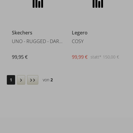
Skechers
Legero
UNO - RUGGED - DARLING DAZE
COSY
99,95 €
99,99 €
statt* 150,00 €
1
von
2