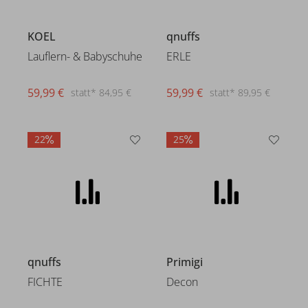
KOEL
qnuffs
Lauflern- & Babyschuhe
ERLE
59,99 €
59,99 €
statt* 84,95 €
statt* 89,95 €
22
25
qnuffs
Primigi
FICHTE
Decon