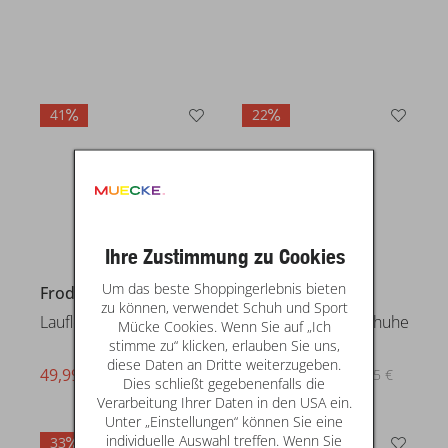
41
22
Froddo
Lauflern- & Babyschuhe
49,99 €
statt* 84,95 €
Ihre Zustimmung zu Cookies
Um das beste Shoppingerlebnis bieten
KOEL
zu können, verwendet Schuh und Sport
Lauflern- & Babyschuhe
Mücke Cookies. Wenn Sie auf „Ich
stimme zu“ klicken, erlauben Sie uns,
diese Daten an Dritte weiterzugeben.
69,99 €
statt* 89,95 €
Dies schließt gegebenenfalls die
Verarbeitung Ihrer Daten in den USA ein.
Unter „Einstellungen“ können Sie eine
individuelle Auswahl treffen. Wenn Sie
33
33