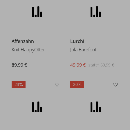
Affenzahn
Lurchi
Knit HappyOtter
Jola Barefoot
89,99 €
49,99 €
statt* 69,99 €
23
20