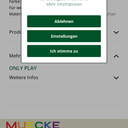
Farbe:
schwarz
Mehr Informationen
Für wen?:
Damen
Materialzusammensetzung:
92% Baumwolle, 8% Elasthan
Ablehnen
Produkt-Codes
Einstellungen
Ich stimme zu
Mehr von dieser Marke
ONLY PLAY
Weitere Infos