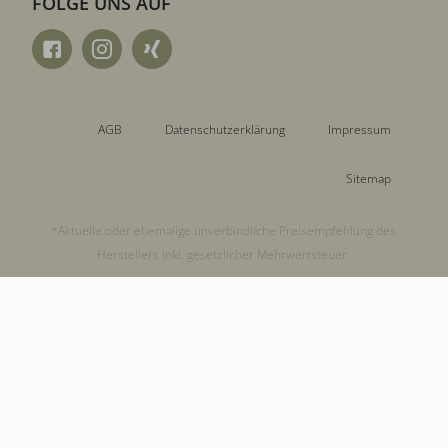
FOLGE UNS AUF
AGB
Datenschutzerklärung
Impressum
Sitemap
*Aktuelle oder ehemalige unverbindliche Preisempfehlung des
Herstellers inkl. gesetzlicher Mehrwertsteuer.