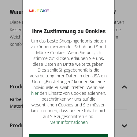
Warum die Füllung SYNTHETIK von pad concept?
Diese Füllung ist die perfekte Ergänzung zu den dekorativen
Kissenhüllen von pad concept. Sie bietet eine angenehme
Ihre Zustimmung zu Cookies
Weichheit, ist langlebig und pflegeleicht – für ein rundum
Um das beste Shoppingerlebnis bieten
komfortables Wohngefühl.
zu können, verwendet Schuh und Sport
Mücke Cookies. Wenn Sie auf „Ich
stimme zu“ klicken, erlauben Sie uns,
diese Daten an Dritte weiterzugeben.
Dies schließt gegebenenfalls die
Verarbeitung Ihrer Daten in den USA ein.
Unter „Einstellungen“ können Sie eine
Produkt-Details
individuelle Auswahl treffen. Wenn Sie
hier
den Einsatz von Cookies ablehnen,
beschränken wir uns auf die
Farbe:
weiß
wesentlichen Cookies und Sie müssen
Materialzusammensetzung:
100% Polyester
damit rechnen, dass unsere Inhalte nicht
auf Sie zugeschnitten sind.
Mehr Informationen
Produkt-Codes