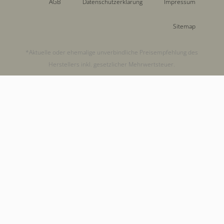
AGB
Datenschutzerklärung
Impressum
Sitemap
*Aktuelle oder ehemalige unverbindliche Preisempfehlung des
Herstellers inkl. gesetzlicher Mehrwertsteuer.