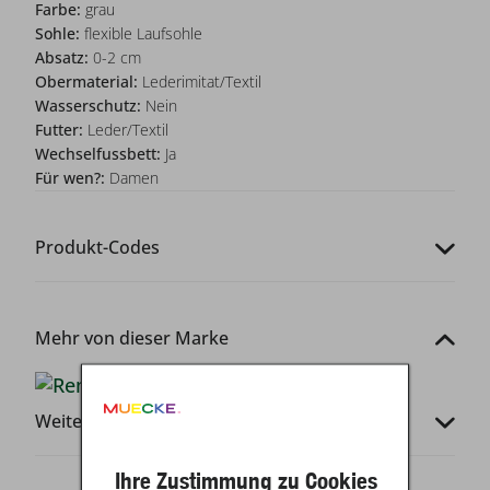
Farbe:
grau
Sohle:
flexible Laufsohle
Absatz:
0-2 cm
Obermaterial:
Lederimitat/Textil
Wasserschutz:
Nein
Futter:
Leder/Textil
Wechselfussbett:
Ja
Für wen?:
Damen
Produkt-Codes
Mehr von dieser Marke
Weitere Infos
Ihre Zustimmung zu Cookies