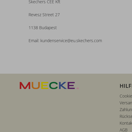
Skechers CEE Kft
Revesz Street 27
1138 Budapest
Email: kundenservice@eu.skechers.com
HILF
Cookie
Versan
Zahlu
Rücks
Kontak
AGB