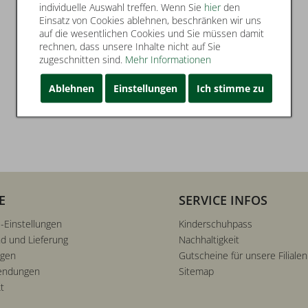
individuelle Auswahl treffen. Wenn Sie
hier
den
Einsatz von Cookies ablehnen, beschränken wir uns
auf die wesentlichen Cookies und Sie müssen damit
rechnen, dass unsere Inhalte nicht auf Sie
zugeschnitten sind.
Mehr Informationen
Ablehnen
Einstellungen
Ich stimme zu
E
SERVICE INFOS
-Einstellungen
Kinderschuhpass
d und Lieferung
Nachhaltigkeit
ngen
Gutscheine für unsere Filialen
endungen
Sitemap
t