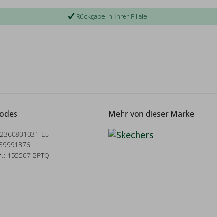
Rückgabe in Ihrer Filiale
Codes
Mehr von dieser Marke
2360801031-E6
39991376
r.:
155507 BPTQ