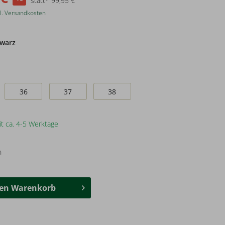
statt* 99,95 €
l. Versandkosten
warz
36
37
38
it ca. 4-5 Werktage
n
den
Warenkorb