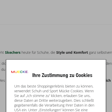
teht
Skechers
heute für Schuhe, die
Style und Komfort
ganz selbstver
et dich mit modernen Designs und innovativen Technologien durch jed
n du jeden Tag brauchst.
Ihre Zustimmung zu Cookies
yles zeigt Skechers: Komfort kann fresh aussehen und
Style kann sich 
Um das beste Shoppingerlebnis bieten zu können,
verwendet Schuh und Sport Mücke Cookies. Wenn
Sie auf „Ich stimme zu“ klicken, erlauben Sie uns,
diese Daten an Dritte weiterzugeben. Dies schließt
gegebenenfalls die Verarbeitung Ihrer Daten in den
USA ein. Unter „Einstellungen“ können Sie eine