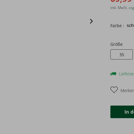
inkl. MwSt.
zzg
sch
Farbe :
Größe
35
Lieferze
Merke
In 