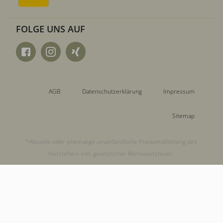
FOLGE UNS AUF
AGB
Datenschutzerklärung
Impressum
Sitemap
*Aktuelle oder ehemalige unverbindliche Preisempfehlung des
Herstellers inkl. gesetzlicher Mehrwertsteuer.