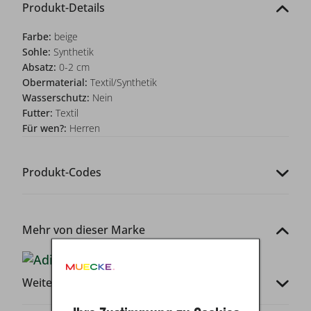
Produkt-Details
Farbe:
beige
Sohle:
Synthetik
Absatz:
0-2 cm
Obermaterial:
Textil/Synthetik
Wasserschutz:
Nein
Futter:
Textil
Für wen?:
Herren
Produkt-Codes
Mehr von dieser Marke
Weitere Infos