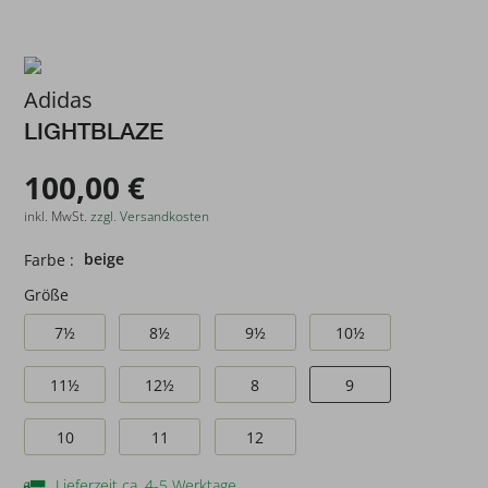
Adidas
LIGHTBLAZE
100,00 €
inkl. MwSt.
zzgl. Versandkosten
beige
Farbe :
Größe
7½
8½
9½
10½
11½
12½
8
9
10
11
12
Lieferzeit ca. 4-5 Werktage