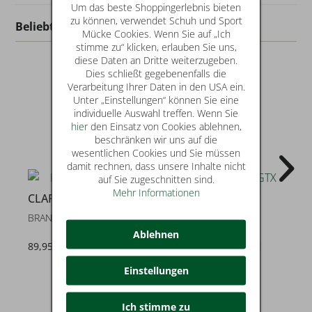
Um das beste Shoppingerlebnis bieten
zu können, verwendet Schuh und Sport
Beliebt in dieser Kategorie
Mücke Cookies. Wenn Sie auf „Ich
stimme zu“ klicken, erlauben Sie uns,
diese Daten an Dritte weiterzugeben.
Dies schließt gegebenenfalls die
Verarbeitung Ihrer Daten in den USA ein.
Unter „Einstellungen“ können Sie eine
individuelle Auswahl treffen. Wenn Sie
hier
den Einsatz von Cookies ablehnen,
beschränken wir uns auf die
wesentlichen Cookies und Sie müssen
damit rechnen, dass unsere Inhalte nicht
auf Sie zugeschnitten sind.
38
Mehr Informationen
CLARKS
CLARKS
BRANDON LIMIT
ALDWIN LACEGTX
Ablehnen
89,95 €
79,99 €
statt* 130,00 €
Einstellungen
Ich stimme zu