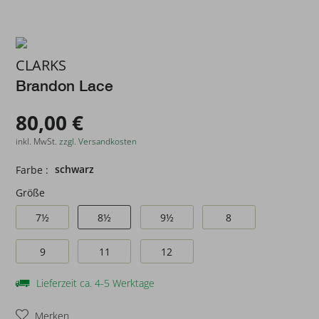
CLARKS
Brandon Lace
80,00 €
inkl. MwSt.
zzgl. Versandkosten
schwarz
Farbe :
Größe
7½
8½
9½
8
9
11
12
Lieferzeit ca. 4-5 Werktage
Merken