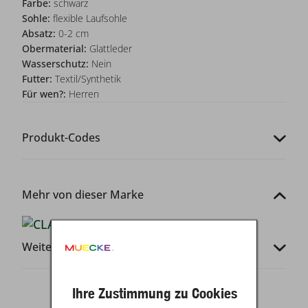
Farbe:
schwarz
Sohle:
flexible Laufsohle
Absatz:
0-2 cm
Obermaterial:
Glattleder
Wasserschutz:
Nein
Futter:
Textil/Synthetik
Für wen?:
Herren
Produkt-Codes
Mehr von dieser Marke
Weitere Infos
Ihre Zustimmung zu Cookies