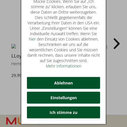
Mücke Cookies. Wenn Sie auf „Ich
stimme zu“ klicken, erlauben Sie uns,
diese Daten an Dritte weiterzugeben.
Dies schließt gegebenenfalls die
Verarbeitung Ihrer Daten in den USA ein.
Unter „Einstellungen“ können Sie eine
individuelle Auswahl treffen. Wenn Sie
hier
den Einsatz von Cookies ablehnen,
beschränken wir uns auf die
wesentlichen Cookies und Sie müssen
20
damit rechnen, dass unsere Inhalte nicht
LLoyd
LLoyd
auf Sie zugeschnitten sind.
Herrengürtel
Herrengürtel
Mehr Informationen
29,99 €
27,99 €
statt* 34,99 €
Ablehnen
Einstellungen
Ich stimme zu