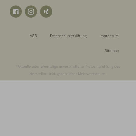
AGB
Datenschutzerklärung
Impressum
Sitemap
*Aktuelle oder ehemalige unverbindliche Preisempfehlung des
Herstellers inkl. gesetzlicher Mehrwertsteuer.