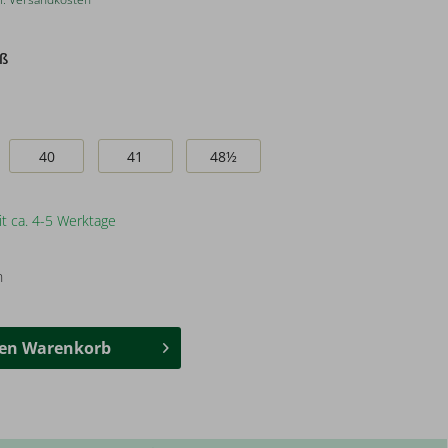
iß
40
41
48½
it ca. 4-5 Werktage
n
den
Warenkorb