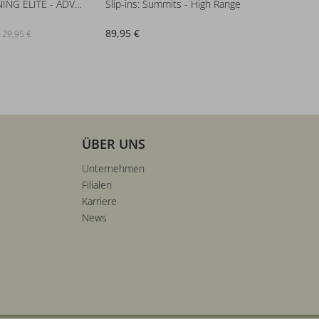
MAX CUSHIONING ELITE - ADVANTA
Slip-ins: Summits - High Range
GARNER
89,95 €
49,99 €
 129,95 €
s
ÜBER UNS
Unternehmen
Filialen
Karriere
News