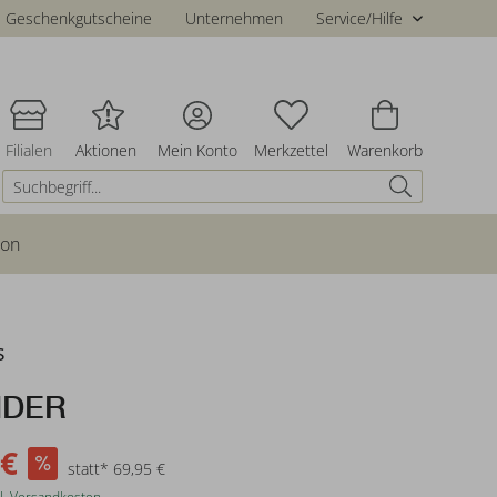
Geschenkgutscheine
Unternehmen
Service/Hilfe
Filialen
Aktionen
Mein Konto
Merkzettel
Warenkorb
ion
s
NDER
 €
statt* 69,95 €
l. Versandkosten