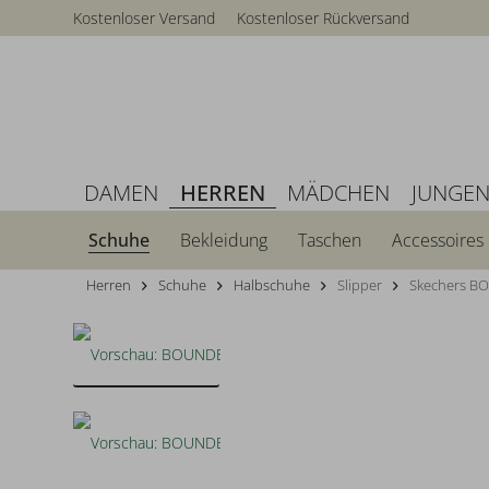
Kostenloser Versand
Kostenloser Rückversand
DAMEN
HERREN
MÄDCHEN
JUNGE
Schuhe
Bekleidung
Taschen
Accessoires
Herren
Schuhe
Halbschuhe
Slipper
Skechers B