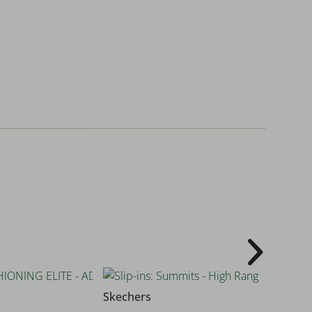
44
Skechers
Skecher