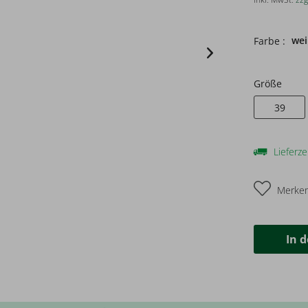
we
Farbe :
Größe
39
Lieferze
Merke
In 