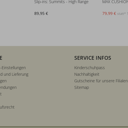
Slip-ins: Summits - High Range
89,95 €
79,99 €
statt*
E
SERVICE INFOS
-Einstellungen
Kinderschuhpass
d und Lieferung
Nachhaltigkeit
ngen
Gutscheine für unsere Filialen
endungen
Sitemap
t
ufsrecht