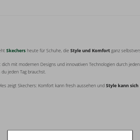
teht
Skechers
heute für Schuhe, die
Style und Komfort
ganz selbstver
et dich mit modernen Designs und innovativen Technologien durch jed
n du jeden Tag brauchst.
yles zeigt Skechers: Komfort kann fresh aussehen und
Style kann sich 