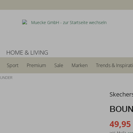
N
HOME & LIVING
Sport
Premium
Sale
Marken
Trends & Inspirat
OUNDER
Skecher
BOU
49,95
inkl. MwSt.
zzg