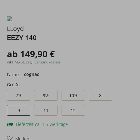
LLoyd
EEZY 140
ab 149,90 €
inkl. MwSt.
zzgl. Versandkosten
cognac
Farbe :
Größe
7½
9½
10½
8
9
11
12
Lieferzeit ca. 4-5 Werktage
Merken