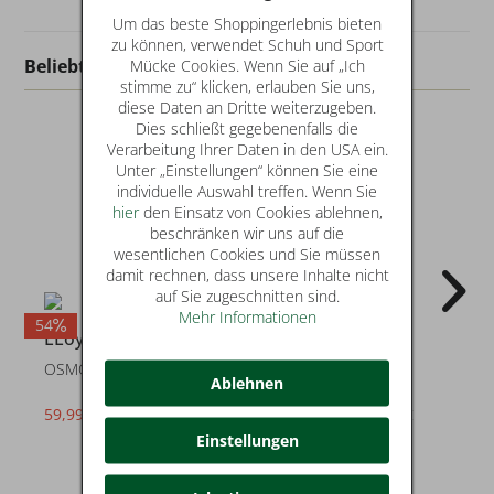
Um das beste Shoppingerlebnis bieten
zu können, verwendet Schuh und Sport
Beliebt in dieser Kategorie
Mücke Cookies. Wenn Sie auf „Ich
stimme zu“ klicken, erlauben Sie uns,
diese Daten an Dritte weiterzugeben.
Dies schließt gegebenenfalls die
Verarbeitung Ihrer Daten in den USA ein.
Unter „Einstellungen“ können Sie eine
individuelle Auswahl treffen. Wenn Sie
hier
den Einsatz von Cookies ablehnen,
beschränken wir uns auf die
wesentlichen Cookies und Sie müssen
damit rechnen, dass unsere Inhalte nicht
auf Sie zugeschnitten sind.
Mehr Informationen
54
44
4
LLoyd
LLoyd
OSMOND
TAMPICO
Ablehnen
59,99 €
99,99 €
statt* 129,90 €
statt* 179,90 €
Einstellungen