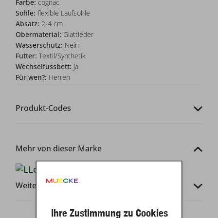
Farbe:
cognac
Sohle:
flexible Laufsohle
Absatz:
2-4 cm
Obermaterial:
Glattleder
Wasserschutz:
Nein
Futter:
Textil/Synthetik
Wechselfussbett:
Ja
Für wen?:
Herren
Produkt-Codes
Mehr von dieser Marke
Weitere Infos
Ihre Zustimmung zu Cookies