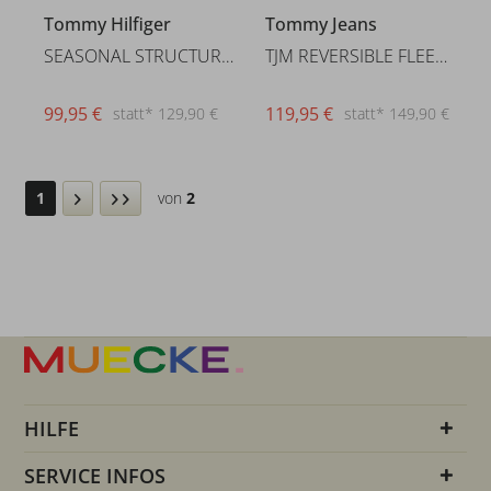
Tommy Hilfiger
Tommy Jeans
SEASONAL STRUCTURE CNECK
TJM REVERSIBLE FLEECE OS EXT
99,95 €
119,95 €
statt* 129,90 €
statt* 149,90 €
1
von
2
HILFE
SERVICE INFOS