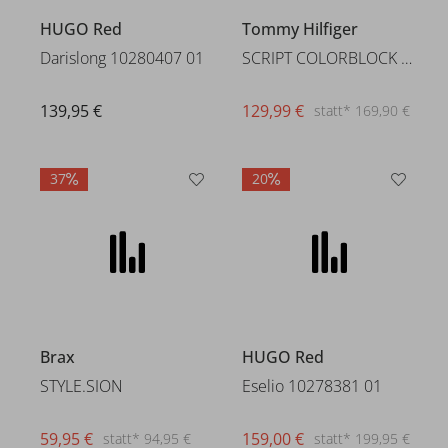
37
20
HUGO Red
Eselio 10278381 01
159,00 €
statt* 199,95 €
Brax
STYLE.SION
59,95 €
statt* 94,95 €