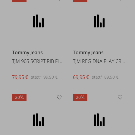
Tommy Jeans
Tommy Jeans
TJM 90S SCRIPT RIB FLEECE QZ
TJM REG DNA PLAY CREW
79,95 €
69,95 €
statt* 99,90 €
statt* 89,90 €
20
20