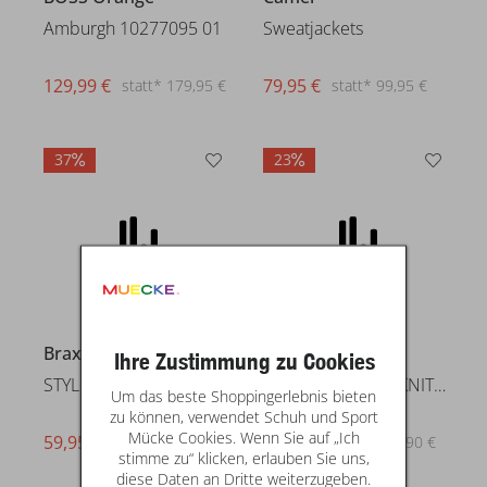
Amburgh 10277095 01
129,99 €
statt* 179,95 €
37
23
Tommy Jeans
TJM 90S CBLOCK KNITTED POLO
99,99 €
statt* 129,90 €
Brax
Ihre Zustimmung zu Cookies
STYLE.SION
Um das beste Shoppingerlebnis bieten
zu können, verwendet Schuh und Sport
Mücke Cookies. Wenn Sie auf „Ich
59,95 €
statt* 94,95 €
stimme zu“ klicken, erlauben Sie uns,
diese Daten an Dritte weiterzugeben.