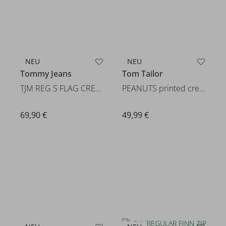
NEU
NEU
Tommy Jeans
Tom Tailor
TJM REG S FLAG CREW EXT
PEANUTS printed crew-neck swea
69,90 €
49,99 €