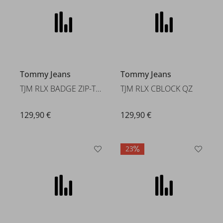
TJM RLX BADGE ZIP-THRU TEDDY E
TJM RLX CBLOCK QZ
129,90 €
129,90 €
23
HUGO Red
Tommy Hilfiger
Darislong 10280407 01
SCRIPT COLORBLOCK BOMBER
139,95 €
129,99 €
statt* 169,90 €