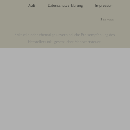
AGB
Datenschutzerklärung
Impressum
Sitemap
*Aktuelle oder ehemalige unverbindliche Preisempfehlung des
Herstellers inkl. gesetzlicher Mehrwertsteuer.