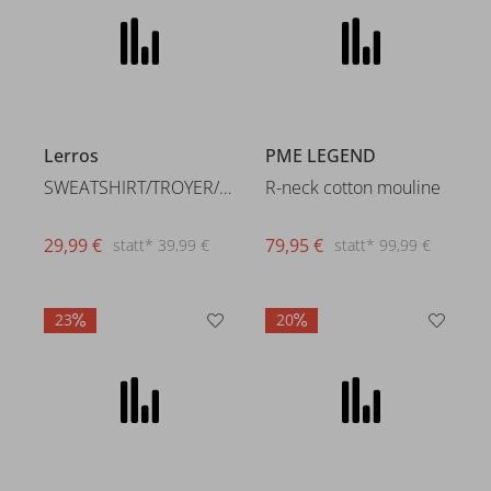
Lerros
PME LEGEND
SWEATSHIRT/TROYER/RH/V-NE
R-neck cotton mouline
29,99 €
79,95 €
statt* 39,99 €
statt* 99,99 €
23
20