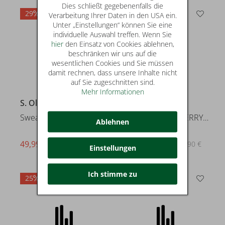
Dies schließt gegebenenfalls die
29
23
Verarbeitung Ihrer Daten in den USA ein.
Unter „Einstellungen“ können Sie eine
individuelle Auswahl treffen. Wenn Sie
hier
den Einsatz von Cookies ablehnen,
beschränken wir uns auf die
wesentlichen Cookies und Sie müssen
damit rechnen, dass unsere Inhalte nicht
auf Sie zugeschnitten sind.
Mehr Informationen
S. Oliver
Calvin Klein
Sweatshirt
LS HVY WEIGHT TERRY CK EMBLEM
Ablehnen
49,99 €
99,99 €
statt* 69,99 €
statt* 129,90 €
Einstellungen
Ich stimme zu
25
20