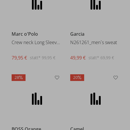
79,95 €
statt* 99,95 €
Garcia
N261261_men`s sweat
49,99 €
statt* 69,99 €
28
20
Camel
Sweatjackets
79,95 €
statt* 99,95 €
BOSS Orange