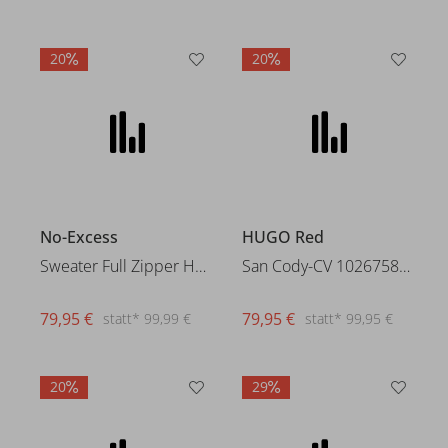
20
20
No-Excess
Sweater Full Zipper Hooded Int
79,95 €
statt* 99,99 €
HUGO Red
San Cody-CV 10267582 01
79,95 €
statt* 99,95 €
20
29
Marc o'Polo
Crew neck Long Sleeve Tight