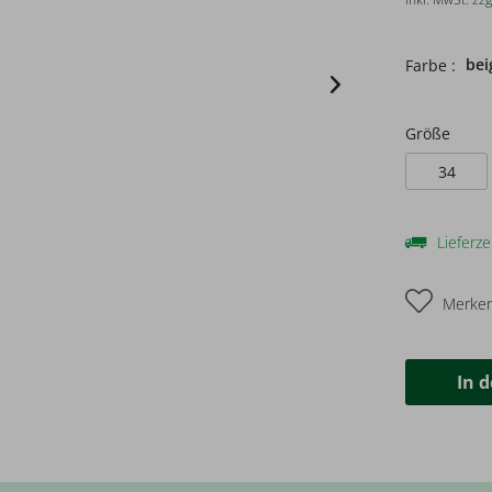
bei
Farbe :
Größe
34
Lieferze
Merke
In 