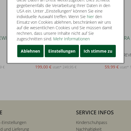
gegebenenfalls die Verarbeitung Ihrer Daten in den
USA ein. Unter „Einstellungen“ können Sie eine
individuelle Auswahl treffen. Wenn Sie
hier
den
Einsatz von Cookies ablehnen, beschränken wir uns
auf die wesentlichen Cookies und Sie müssen damit
rechnen, dass unsere Inhalte nicht auf Sie
zugeschnitten sind.
Mehr Informationen
20
57
Marc o'Polo
Nümph
Ablehnen
Einstellungen
Ich stimme zu
Blouson jacket, curly patched,
NUETERA REVE
199,00 €
59,99 €
9 €
statt* 249,95 €
statt*
E
SERVICE INFOS
-Einstellungen
Kinderschuhpass
d und Lieferung
Nachhaltigkeit