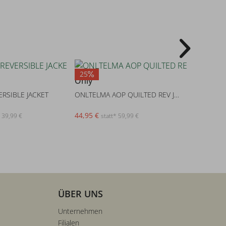
25
20
Only
S. Oliver
RSIBLE JACKET
ONLTELMA AOP QUILTED REV JACKE
Outdoor-
44,95 €
39,99 €
 139,99 €
statt* 59,99 €
s
ÜBER UNS
Unternehmen
Filialen