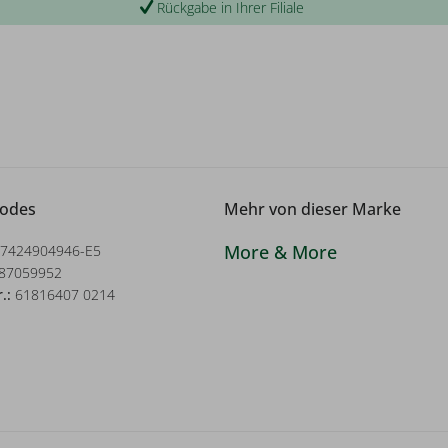
Rückgabe in Ihrer Filiale
Codes
Mehr von dieser Marke
More & More
7424904946-E5
87059952
r.:
61816407 0214