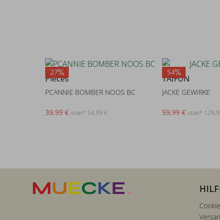
27
54
Pieces
TAIFUN
PCANNIE BOMBER NOOS BC
JACKE GEWIRKE
39,99 €
59,99 €
statt* 54,99 €
statt* 129,9
HILF
Cookie
Versan