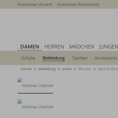
Kostenloser Versand
Kostenloser Rückversand
DAMEN
HERREN
MÄDCHEN
JUNGE
Schuhe
Bekleidung
Taschen
Accessoires
Damen
Bekleidung
Jacken
Blouson
More & More