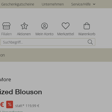
Geschenkgutscheine
Unternehmen
Service/Hilfe
Filialen
Aktionen
Mein Konto
Merkzettel
Warenkorb
ion
More
ized Blouson
 €
statt* 119,99 €
l. Versandkosten