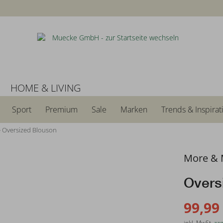
N
HOME & LIVING
Sport
Premium
Sale
Marken
Trends & Inspirat
 Oversized Blouson
More & 
Overs
99,99
inkl. MwSt.
zzg