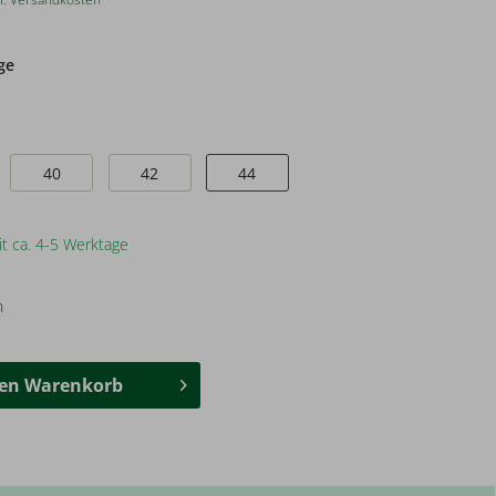
ge
40
42
44
it ca. 4-5 Werktage
n
den
Warenkorb