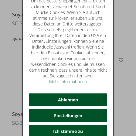
Um das beste Shoppingerlebnis bieten
zu können, verwendet Schuh und Sport
Mücke Cookies. Wenn Sie auf „Ich
Soyaconcept
Soyaconcept
stimme zu“ klicken, erlauben Sie uns,
SC-BANU 245
SC-GAIGA 1
diese Daten an Dritte weiterzugeben.
Dies schließt gegebenenfalls die
Verarbeitung Ihrer Daten in den USA ein.
39,99 €
26,99 €
Unter „Einstellungen“ können Sie eine
individuelle Auswahl treffen. Wenn Sie
hier
den Einsatz von Cookies ablehnen,
beschränken wir uns auf die
wesentlichen Cookies und Sie müssen
damit rechnen, dass unsere Inhalte nicht
auf Sie zugeschnitten sind.
Mehr Informationen
Ablehnen
Soyaconcept
Soyaconcept
Einstellungen
SC-BANU 315
SC-BANU 315
Ich stimme zu