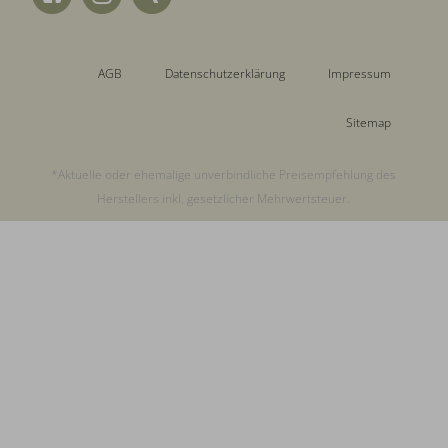
AGB
Datenschutzerklärung
Impressum
Sitemap
*Aktuelle oder ehemalige unverbindliche Preisempfehlung des
Herstellers inkl. gesetzlicher Mehrwertsteuer.