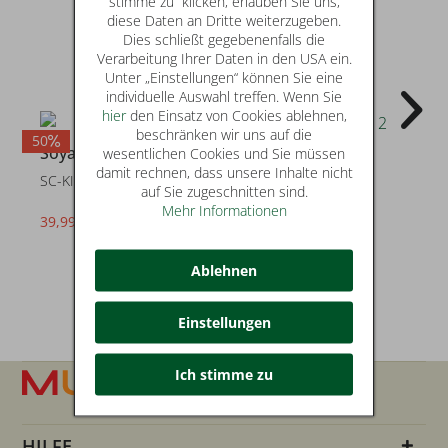
stimme zu“ klicken, erlauben Sie uns,
diese Daten an Dritte weiterzugeben.
Dies schließt gegebenenfalls die
Verarbeitung Ihrer Daten in den USA ein.
Unter „Einstellungen“ können Sie eine
individuelle Auswahl treffen. Wenn Sie
hier
den Einsatz von Cookies ablehnen,
beschränken wir uns auf die
50
25
5
Soyaconcept
Soyaconcept
wesentlichen Cookies und Sie müssen
damit rechnen, dass unsere Inhalte nicht
SC-KIMBERLY 3
SC-DOLORES 2
auf Sie zugeschnitten sind.
Mehr Informationen
39,99 €
59,99 €
statt* 79,99 €
statt* 79,99 €
Ablehnen
Einstellungen
Ich stimme zu
HILFE