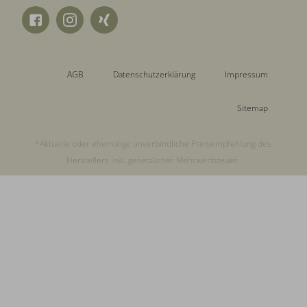
AGB
Datenschutzerklärung
Impressum
Sitemap
*Aktuelle oder ehemalige unverbindliche Preisempfehlung des
Herstellers inkl. gesetzlicher Mehrwertsteuer.