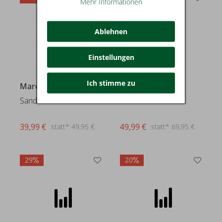
Mehr Informationen
Ablehnen
Einstellungen
Ich stimme zu
Marco Tozzi
Marco Tozzi
Sandalen
Sneaker
39,99 €
49,99 €
statt* 49,95 €
statt* 69,95 €
29
20