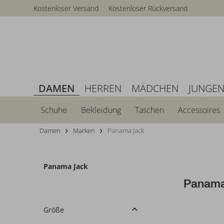
Kostenloser Versand
Kostenloser Rückversand
DAMEN
HERREN
MÄDCHEN
JUNGE
Schuhe
Bekleidung
Taschen
Accessoires
Damen
Marken
Panama Jack
Panama Jack
Panama
Größe