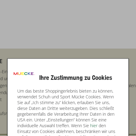
E
SERVICE INFOS
-Einstellungen
Kinderschuhpass
Ihre Zustimmung zu Cookies
d und Lieferung
Nachhaltigkeit
ngen
Gutscheine für unsere Filialen
Um das beste Shoppingerlebnis bieten zu können,
endungen
Sitemap
verwendet Schuh und Sport Mücke Cookies. Wenn
t
Sie auf „Ich stimme zu“ klicken, erlauben Sie uns,
diese Daten an Dritte weiterzugeben. Dies schließt
ufsrecht
gegebenenfalls die Verarbeitung Ihrer Daten in den
USA ein. Unter „Einstellungen“ können Sie eine
individuelle Auswahl treffen. Wenn Sie
hier
den
Einsatz von Cookies ablehnen, beschränken wir uns