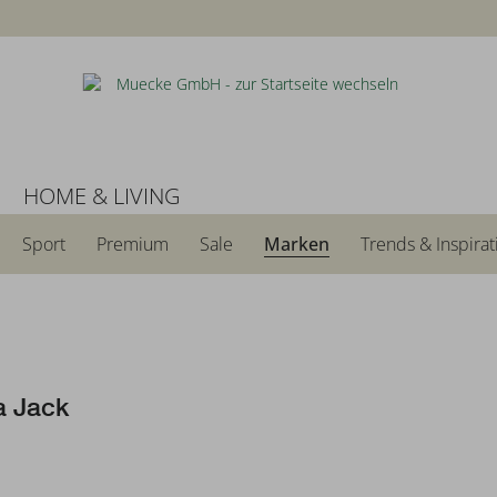
N
HOME & LIVING
Sport
Premium
Sale
Marken
Trends & Inspirat
 Jack