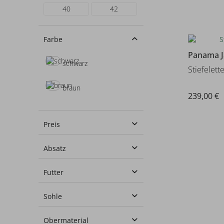
40
42
Farbe
Panama J
schwarz
Stiefelett
braun
239,00 €
Preis
Absatz
von
209,00 €
bis
239,00 €
2-4 cm
Futter
4-6 cm
Warmfutter
Sohle
Lammfell
Gummi
Obermaterial