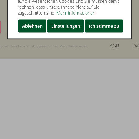
auf die wesentlichen Cookies und Sie müssen damit
rechnen, dass unsere Inhalte nicht auf Sie
WIR VERSENDEN MIT
zugeschnitten sind.
Mehr Informationen
Ablehnen
Einstellungen
Ich stimme zu
AGB
Da
 des Herstellers inkl. gesetzlicher Mehrwertsteuer.