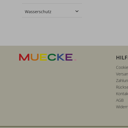
Synthetik
Leder
Wasserschutz
Nein
Wasserabweisend
HILF
Cookie
Versan
Zahlu
Rücks
Kontak
AGB
Widerr