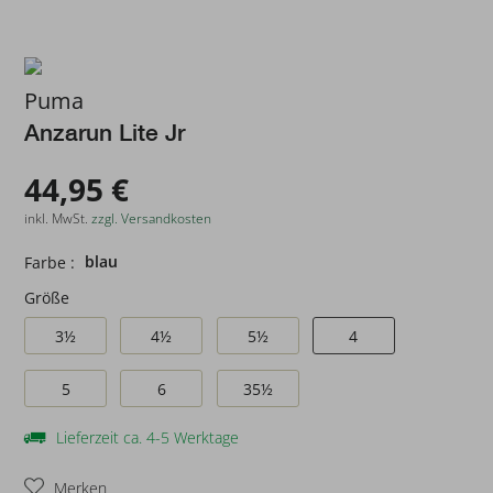
Puma
Anzarun Lite Jr
44,95 €
inkl. MwSt.
zzgl. Versandkosten
blau
Farbe :
Größe
3½
4½
5½
4
5
6
35½
Lieferzeit ca. 4-5 Werktage
Merken