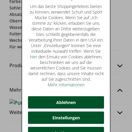
Farbe:
blau
Um das beste Shoppingerlebnis bieten
Sohle:
flexible Laufsohle
zu können, verwendet Schuh und Sport
Absatz:
0-2 cm
Mücke Cookies. Wenn Sie auf „Ich
Obermaterial:
Textil
stimme zu“ klicken, erlauben Sie uns,
Wasserschutz:
Nein
diese Daten an Dritte weiterzugeben.
Futter:
Textil
Dies schließt gegebenenfalls die
Verarbeitung Ihrer Daten in den USA ein.
Wechselfussbett:
Ja
Unter „Einstellungen“ können Sie eine
Für wen?:
Jungen
individuelle Auswahl treffen. Wenn Sie
hier
den Einsatz von Cookies ablehnen,
beschränken wir uns auf die
Produkt-Codes
wesentlichen Cookies und Sie müssen
damit rechnen, dass unsere Inhalte nicht
auf Sie zugeschnitten sind.
Mehr Informationen
Mehr von dieser Marke
Ablehnen
Weitere Infos
Einstellungen