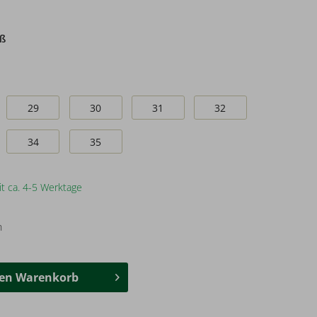
iß
29
30
31
32
34
35
it ca. 4-5 Werktage
n
den
Warenkorb