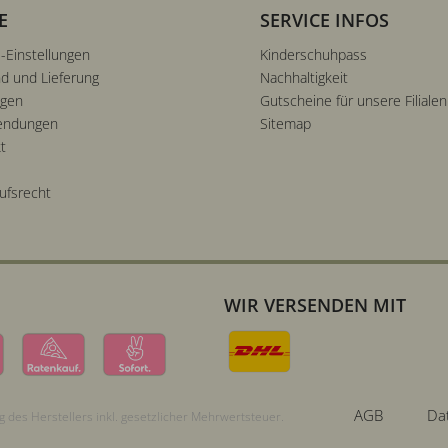
E
SERVICE INFOS
-Einstellungen
Kinderschuhpass
d und Lieferung
Nachhaltigkeit
ngen
Gutscheine für unsere Filialen
endungen
Sitemap
t
ufsrecht
WIR VERSENDEN MIT
AGB
Da
 des Herstellers inkl. gesetzlicher Mehrwertsteuer.