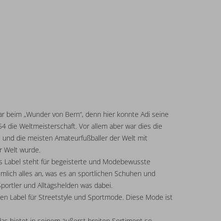
war beim „Wunder von Bern“, denn hier konnte Adi seine
die Weltmeisterschaft. Vor allem aber war dies die
- und die meisten Amateurfußballer der Welt mit
r Welt wurde.
as Label steht für begeisterte und Modebewusste
emlich alles an, was es an sportlichen Schuhen und
portler und Alltagshelden was dabei.
ten Label für Streetstyle und Sportmode. Diese Mode ist
as bietet in seinem äußerst breiten Sortiment so