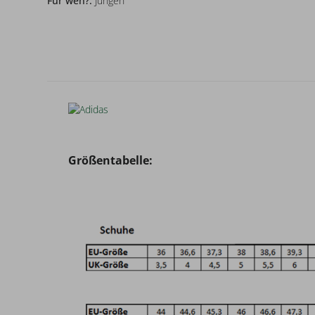
Für wen?:
Jungen
Größentabelle: