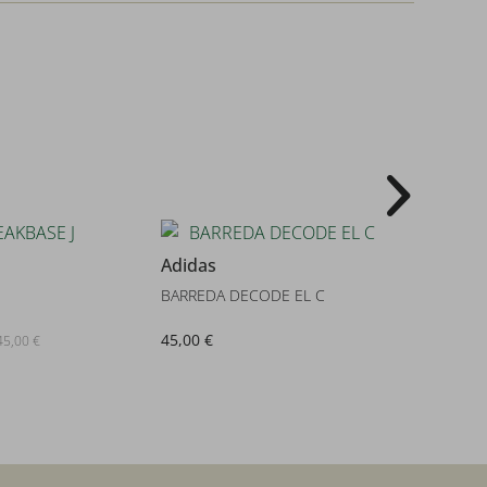
18
Adidas
Adidas
BARREDA DECODE EL C
BARREDA
45,00 €
44,99 €
45,00 €
s