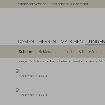
Kostenloser Versand
Kostenloser Rückversand
DAMEN
HERREN
MÄDCHEN
JUNGE
Schuhe
Bekleidung
Taschen & Rucksäcke
Jungen
Schuhe
Halbschuhe
Sneaker
Adidas VL 