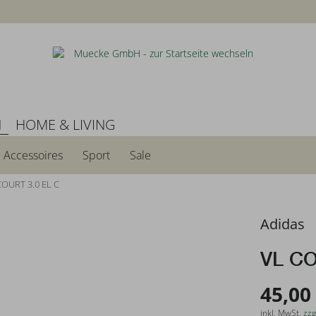
N
HOME & LIVING
Accessoires
Sport
Sale
COURT 3.0 EL C
Adidas
VL CO
45,00
inkl. MwSt.
zzg