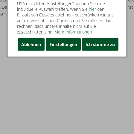
USA ein. Unter „Einstellungen“ können Sie eine
von Damen- und Herrensneaker angefangen über Trekking- und Wandersc
individuelle Auswahl treffen. Wenn Sie
hier
den
ler und Alltagshelden etwas dabei.
Einsatz von Cookies ablehnen, beschränken wir uns
auf die wesentlichen Cookies und Sie müssen damit
rechnen, dass unsere Inhalte nicht auf Sie
zugeschnitten sind.
Mehr Informationen
Ablehnen
Einstellungen
Ich stimme zu