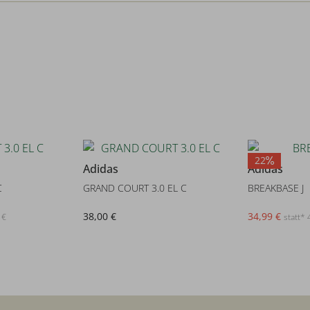
22
Adidas
Adidas
C
GRAND COURT 3.0 EL C
BREAKBASE J
38,00 €
34,99 €
 €
statt* 