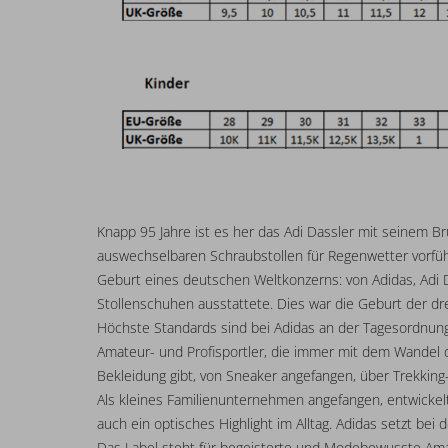
Knapp 95 Jahre ist es her das Adi Dassler mit seinem B
auswechselbaren Schraubstollen für Regenwetter vorfü
Geburt eines deutschen Weltkonzerns: von Adidas, Adi D
Stollenschuhen ausstattete. Dies war die Geburt der dr
Höchste Standards sind bei Adidas an der Tagesordnung
Amateur- und Profisportler, die immer mit dem Wandel d
Bekleidung gibt, von Sneaker angefangen, über Trekking
Als kleines Familienunternehmen angefangen, entwickelt
auch ein optisches Highlight im Alltag. Adidas setzt bei 
Das Label steht für begeisterte und Modebewusste Amat