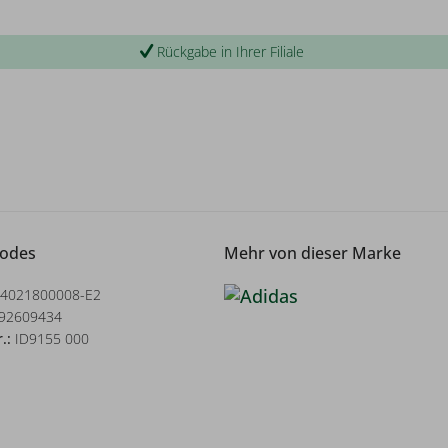
Rückgabe in Ihrer Filiale
Codes
Mehr von dieser Marke
4021800008-E2
92609434
r.:
ID9155 000