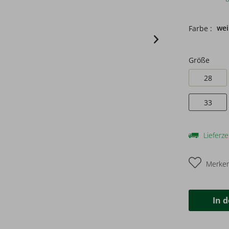
we
Farbe :
Größe
28
33
Lieferze
Merke
In 