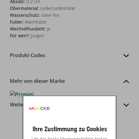
Absatz:
0-2 cm
Obermaterial:
Leder/Lederimitat
Wasserschutz:
Gore-Tex
Futter:
Warmfutter
Wechselfussbett:
Ja
Für wen?:
Jungen
Produkt-Codes
Mehr von dieser Marke
Weitere Infos
Ihre Zustimmung zu Cookies
Um das beste Shoppingerlebnis bieten