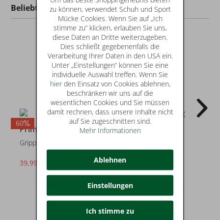
Beliebt in dieser Kategorie
zu können, verwendet Schuh und Sport
Mücke Cookies. Wenn Sie auf „Ich
stimme zu“ klicken, erlauben Sie uns,
diese Daten an Dritte weiterzugeben.
Dies schließt gegebenenfalls die
Verarbeitung Ihrer Daten in den USA ein.
Unter „Einstellungen“ können Sie eine
individuelle Auswahl treffen. Wenn Sie
hier
den Einsatz von Cookies ablehnen,
beschränken wir uns auf die
wesentlichen Cookies und Sie müssen
damit rechnen, dass unsere Inhalte nicht
auf Sie zugeschnitten sind.
60
50
4
Primigi
Primigi
Mehr Informationen
Gripper GTX
Gripper GTX
Ablehnen
39,99 €
49,99 €
statt* 99,90 €
statt* 99,90 €
Einstellungen
Ich stimme zu