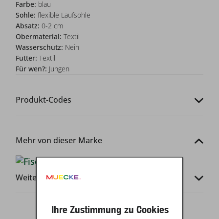
Farbe:
blau
Sohle:
flexible Laufsohle
Absatz:
0-2 cm
Obermaterial:
Textil
Wasserschutz:
Nein
Futter:
Textil
Für wen?:
Jungen
Produkt-Codes
Mehr von dieser Marke
Weitere Infos
Ihre Zustimmung zu Cookies