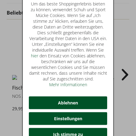
Um das beste Shoppingerlebnis bieten
zu können, verwendet Schuh und Sport
Beliebt in dieser Kategorie
Mücke Cookies. Wenn Sie auf „Ich
stimme zu“ klicken, erlauben Sie uns,
diese Daten an Dritte weiterzugeben.
Dies schließt gegebenenfalls die
Verarbeitung Ihrer Daten in den USA ein.
Unter „Einstellungen“ können Sie eine
individuelle Auswahl treffen. Wenn Sie
hier
den Einsatz von Cookies ablehnen,
beschränken wir uns auf die
wesentlichen Cookies und Sie müssen
damit rechnen, dass unsere Inhalte nicht
auf Sie zugeschnitten sind.
20
2
Mehr Informationen
Fischer
Fischer
NOS ARTIKEL
Hausschuhe
Ablehnen
29,95 €
19,95 €
statt* 24,95 €
Einstellungen
Ich stimme zu