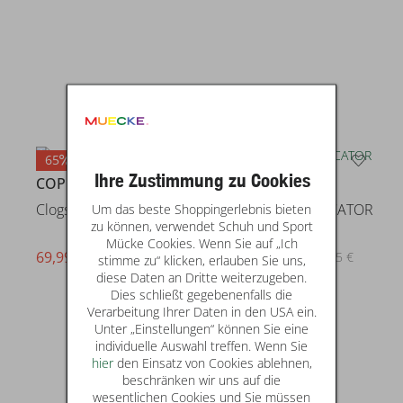
65
29
Ihre Zustimmung zu Cookies
COPENHAGEN
Skechers
Um das beste Shoppingerlebnis bieten
Clogs & Crocs
SUMMITS - VINDICATOR
zu können, verwendet Schuh und Sport
Mücke Cookies. Wenn Sie auf „Ich
69,99 €
49,99 €
statt* 199,90 €
statt* 69,95 €
stimme zu“ klicken, erlauben Sie uns,
diese Daten an Dritte weiterzugeben.
Dies schließt gegebenenfalls die
Verarbeitung Ihrer Daten in den USA ein.
Unter „Einstellungen“ können Sie eine
individuelle Auswahl treffen. Wenn Sie
hier
den Einsatz von Cookies ablehnen,
beschränken wir uns auf die
wesentlichen Cookies und Sie müssen