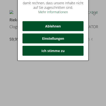
damit rechnen, dass unsere Inhalte nicht
auf Sie zugeschnitten sind.
Mehr Informationen
29
Rieker
Skechers
Ablehnen
Clogs & Crocs
SUMMITS - VINDICATOR
Einstellungen
59,95 €
49,99 €
statt* 69,95 €
Ich stimme zu