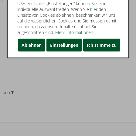
29,99 €
att* 21,99 €
USA ein. Unter „Einstellungen“ können Sie eine
individuelle Auswahl treffen. Wenn Sie
hier
den
Einsatz von Cookies ablehnen, beschränken wir uns
auf die wesentlichen Cookies und Sie müssen damit
rechnen, dass unsere Inhalte nicht auf Sie
zugeschnitten sind.
Mehr Informationen
Ablehnen
Einstellungen
Ich stimme zu
von
7