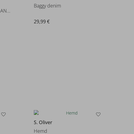
Baggy denim
NBMBEN U-SHAPE R SWE JEANS 105
29,99 €
S. Oliver
Hemd