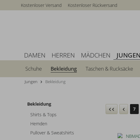
Kostenloser Versand
Kostenloser Rückversand
DAMEN
HERREN
MÄDCHEN
JUNGE
Schuhe
Bekleidung
Taschen & Rucksäcke
Jungen
Bekleidung
Bekleidung
7
Shirts & Tops
Hemden
Pullover & Sweatshirts