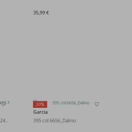
35,99 €
20
Garcia
NMMRYAN SLIMSWE JEANS 2472-T
395 col.6656_Dalino