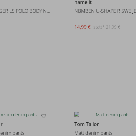
name it
NBMHOLGER LS POLO BODY NOOS
14,99 €
statt* 21,99 €
or
Tom Tailor
denim pants
Matt denim pants