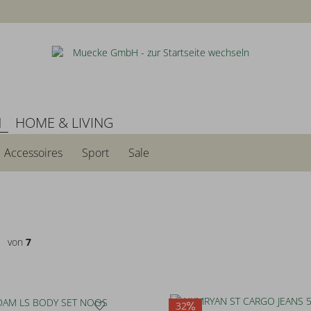
N
HOME & LIVING
Accessoires
Sport
Sale
von
7
32