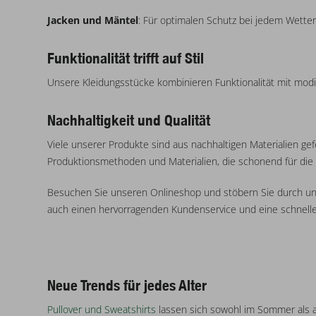
54% Bio-Baumwolle, 33% Polyester, 13% Viskose
Jacken und Mäntel
: Für optimalen Schutz bei jedem Wetter
Obermaterial: 93% Baumwolle, 7% Elasthan
Muschel: 77% Baumwolle, 20% Baumwolle - Recycelt, 3% Elasthan
Funktionalität trifft auf Stil
Oberstoff: 72% Baumwolle, 23% Polyester, 5% Elasthan; Kragen/Bund: 95% Baumwolle, 5% Elasthan
Unsere Kleidungsstücke kombinieren Funktionalität mit modis
Auskleidung: 65% Polyester, 35% Baumwolle; Muschel: 100% Polyester - Recycelt
Obermaterial: 100% Polyester; Futter: 100% Polyester
Nachhaltigkeit und Qualität
Obermaterial: 95% Baumwolle, 5% Elasthan
100% CO, Interlock
Viele unserer Produkte sind aus nachhaltigen Materialien gef
Muschel: 85% Baumwolle - Bio, 10% Viskose, 5% Elasthan
Produktionsmethoden und Materialien, die schonend für die 
50% CO 45% PES 5% EL
Besuchen Sie unseren Onlineshop und stöbern Sie durch u
60% PES 37% CO 3% EL
auch einen hervorragenden Kundenservice und eine schnelle
85% CO 15% Pes, structure
Muschel: 60% Baumwolle, 40% Polyester
Muschel: 50% Baumwolle - Bio, 49% Baumwolle, 1% Elasthan
Muschel: 95% Baumwolle, 5% Elasthan
Neue Trends für jedes Alter
Obermaterial: 50% Baumwolle, 50% Polyester
Obermaterial: 70% Baumwolle, 30% Polyester; Besatz: 95% Baumwolle, 5% Elasthan
Pullover und Sweatshirts
lassen sich sowohl im Sommer als a