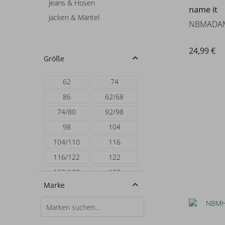
Jeans & Hosen
name it
Jacken & Mäntel
NBMADAM
24,99 €
Größe
62
74
86
62/68
74/80
92/98
98
104
104/110
116
116/122
122
122/128
128
Marke
128/134
134
134/140
140
140/146
146