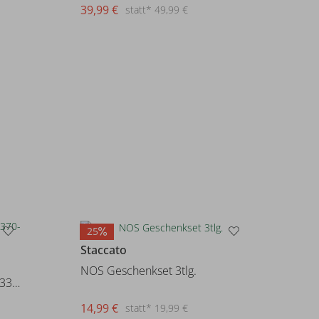
39,99 €
statt* 49,99 €
25
Staccato
NOS Geschenkset 3tlg.
NKMRYAN SLIM SWE JEANS 3370-TH
14,99 €
statt* 19,99 €