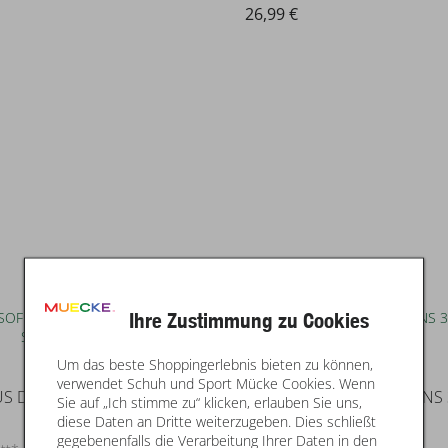
26,99 €
Ihre Zustimmung zu Cookies
Um das beste Shoppingerlebnis bieten zu können,
name it
verwendet Schuh und Sport Mücke Cookies. Wenn
NKMSOFUS DNMTAX LONG SHORTS
Sie auf „Ich stimme zu“ klicken, erlauben Sie uns,
diese Daten an Dritte weiterzugeben. Dies schließt
gegebenenfalls die Verarbeitung Ihrer Daten in den