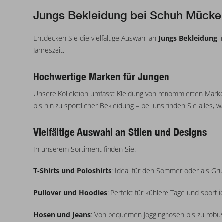
100% CO H/J
Jungs Bekleidung bei Schuh Mücke
Muschel: 100% Baumwolle
Muschel: 95% Baumwolle - Bio, 5% Elasthan
Entdecken Sie die vielfältige Auswahl an
Jungs Bekleidung
i
Muschel: 60% Baumwolle, 40% Polyester - Recycelt
Jahreszeit.
Muschel: 100% Baumwolle - Rückverfolgbare bessere Baumwolle
Oberstoff: 80% Polyester, 20% Baumwolle
Hochwertige Marken für Jungen
Oberstoff: 85% Baumwolle, 1% Elasthan, 14% Polyester
Unsere Kollektion umfasst Kleidung von renommierten Mar
Oberstoff: 2% Elasthan, 18% Polyester, 80% Baumwolle
bis hin zu sportlicher Bekleidung – bei uns finden Sie alles
Oberstoff: 1% Elasthan, 85% Baumwolle, 14% Polyester
Muschel: 100% Polyester
Vielfältige Auswahl an Stilen und Designs
Obermaterial: 80% Baumwolle, 20% Baumwolle (recycelt)
In unserem Sortiment finden Sie:
Basisgarn: 52% Viskose (LENZING™ ECOVERO™), 27% Polyester, 21% Polyamid
Obermaterial: 70% Baumwolle, 30% Polyester
T-Shirts und Poloshirts
: Ideal für den Sommer oder als Gru
Muschel: 95% Baumwolle, 5% Baumwolle - Recycelt
100% CO Structure
Pullover und Hoodies
: Perfekt für kühlere Tage und sportli
Obermaterial: 52% Viskose (LENZING™ ECOVERO™), 27% Polyester, 21% Polyamid
Hosen und Jeans
: Von bequemen Jogginghosen bis zu robus
Muschel: 95% Polyester - Recycelt, 5% Elasthan