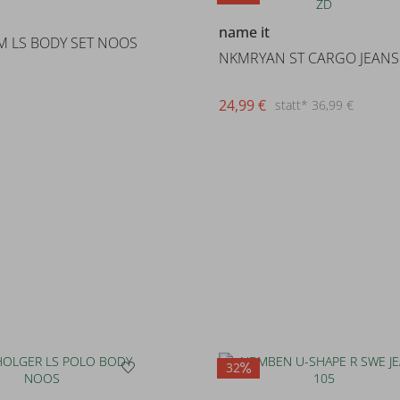
name it
 LS BODY SET NOOS
24,99 €
statt* 36,99 €
32