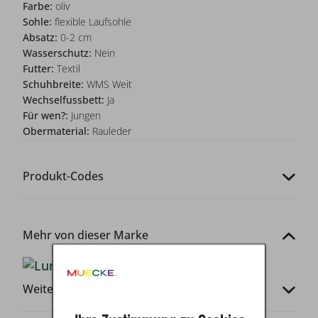
Farbe:
oliv
Sohle:
flexible Laufsohle
Absatz:
0-2 cm
Wasserschutz:
Nein
Futter:
Textil
Schuhbreite:
WMS Weit
Wechselfussbett:
Ja
Für wen?:
Jungen
Obermaterial:
Rauleder
Produkt-Codes
Mehr von dieser Marke
Weitere Infos