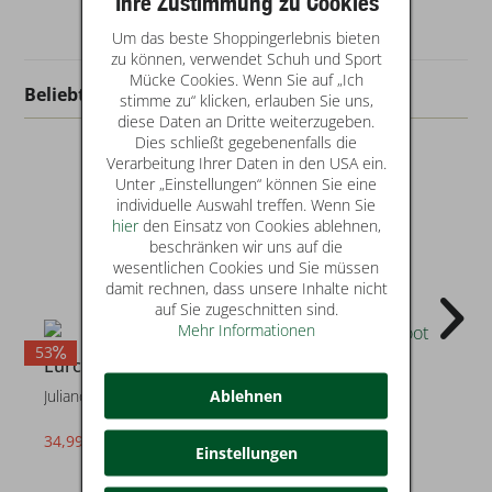
Ihre Zustimmung zu Cookies
Um das beste Shoppingerlebnis bieten
zu können, verwendet Schuh und Sport
Mücke Cookies. Wenn Sie auf „Ich
Beliebt in dieser Kategorie
stimme zu“ klicken, erlauben Sie uns,
diese Daten an Dritte weiterzugeben.
Dies schließt gegebenenfalls die
Verarbeitung Ihrer Daten in den USA ein.
Unter „Einstellungen“ können Sie eine
individuelle Auswahl treffen. Wenn Sie
hier
den Einsatz von Cookies ablehnen,
beschränken wir uns auf die
wesentlichen Cookies und Sie müssen
damit rechnen, dass unsere Inhalte nicht
auf Sie zugeschnitten sind.
Mehr Informationen
53
33
3
Lurchi
Lurchi
Ablehnen
Juliano
Markio Barefoot
34,99 €
59,95 €
statt* 74,95 €
statt* 89,99 €
Einstellungen