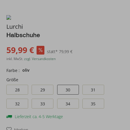
Lurchi
Halbschuhe
59,99 €
statt* 79,99 €
inkl. MwSt.
zzgl. Versandkosten
oliv
Farbe :
Größe
28
29
30
31
32
33
34
35
Lieferzeit ca. 4-5 Werktage
Merken